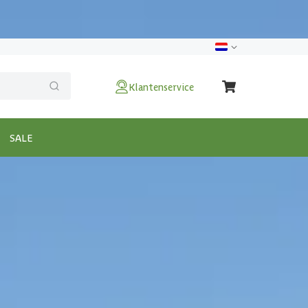
Klantenservice
SALE