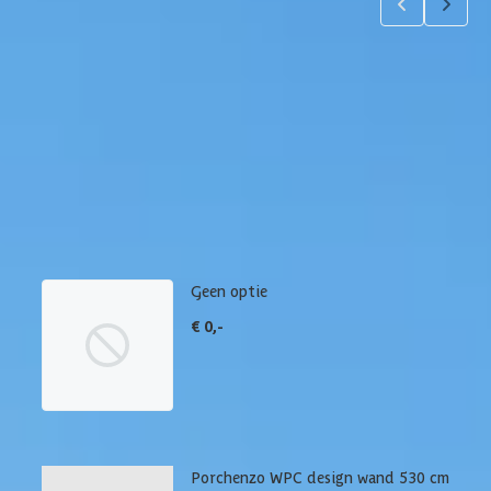
Product samenstellen
1
2
Wanden
Maak je bestelling compleet met een (extra) wand. Via
'details' vind je meer informatie over het betreffende
product.
Geen optie
€ 0,-
Porchenzo WPC design wand 530 cm