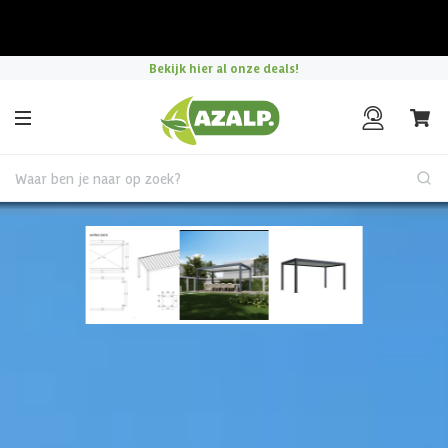
Pak je voordeel tijdens de
Azalp Mega Zomer Weken
!
Bekijk hier al onze deals!
Waar ben je naar op zoek?
Vrijstaande Overkapping
Porchenzo Prestige
aluminium overkapping