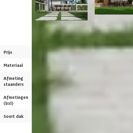
Dakoppervlakte
16 m2
Porchenzo Paros M
Maximale sneeuwbelasting
80 kg/m2
Porchenzo Prestige
aluminium overkapp
aluminium overkapping
5.3x3.6 - antraciet
Afmetingen (bxl)
530 x 300 cm
Prijs
3.539,-
4.614,-
Materiaal dak
Polyurethaanschuim
Materiaal
Metaal
Metaal
RAL kleur
7015
Afmeting
15 x 15 cm
11.6 x 11.6 cm
staanders
Afmetingen
530 x 300 cm
530 x 360 cm
(bxl)
Soort dak
Massief
Verstelbare Lamell
Bekijk dit pro