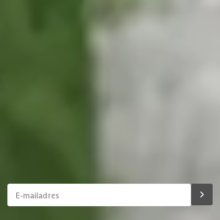
076 - 80 801 24
Direct antwoord
Chat met ons
Stel direct je vraag
Klantenservice
Binnen 1 werkdag antwoord
Schrijf je in voor onze nieuwsbrief
Maak van je tuin een droomtuin! Ontvang exclusieve
aanbiedingen en blijf als eerste op de hoogte van ons
assortiment!