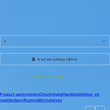
3.539,-
Incl. BTW en verzendkosten
Op voorraad
Vandaag besteld binnen 3-6 werkdagen in huis.
Aantal
1
Product samenstellen
Ik wil een scherpe offerte
Informatie over
levertijd & bezorging
Klanten beoordelen ons met een
4/5
Product samenstellen
Omschrijving
Handleiding
Voor- en
nadelen
Specificaties
Alternatieven