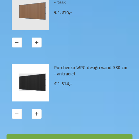
- teak
€ 1.314,-
1
Details
Porchenzo WPC design wand 530 cm
- antraciet
€ 1.314,-
1
Details