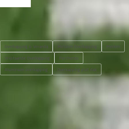
Shop meer
Overkapping & Veranda
Metalen Overkapping
Merken
Vrijstaande Overkapping
Porchenzo
Aluminium overkapping
Overkapping plat dak
3.539,-
Volgende
In winkelwagen
4,65/5
bij TrustedShops
Luxe assortiment
tegen scherpe prijzen
Maatwerk:
We maken het betaalbaar.