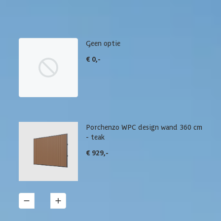
'details' vind je meer informatie over het betreffende
product.
Geen optie
€ 0,-
Porchenzo WPC design wand 360 cm
- teak
€ 929,-
1
Details