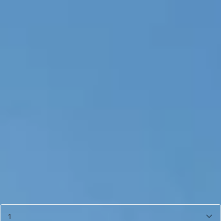
Start de keuzehulp
Porchenzo Paros Max
aluminium overkapping
3.439,-
Incl. BTW en verzendkosten
Op voorraad
Vandaag besteld binnen 3-6 werkdagen in huis.
Breedte
400
cm
530
cm
600
cm
720
cm
Diepte
360
cm
Aantal
1