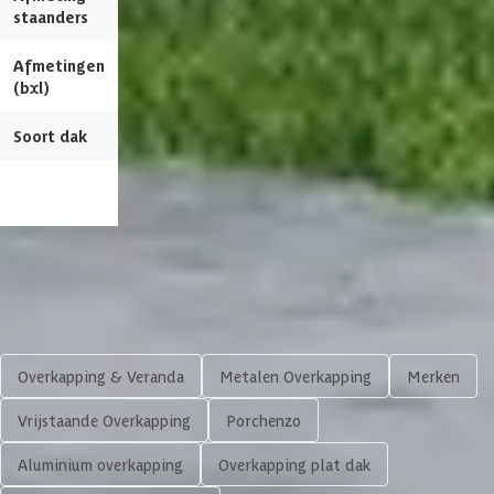
staanders
Afmetingen (bxl)
400 x 360 cm
Afmetingen
400 x 360 cm
394 x 302 cm
(bxl)
Materiaal dak
Aluminium
Soort dak
Verstelbare Lamellen
Verstelbare Lamell
RAL kleur
7015
Bekijk dit pro
Besturing lamellen
Handmatig
Shop meer
Overkapping & Veranda
Metalen Overkapping
Merken
Vrijstaande Overkapping
Porchenzo
Aluminium overkapping
Overkapping plat dak