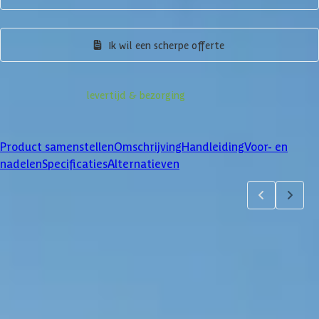
Product samenstellen
Ik wil een scherpe offerte
Informatie over
levertijd & bezorging
Klanten beoordelen ons met een
4/5
Product samenstellen
Omschrijving
Handleiding
Voor- en
nadelen
Specificaties
Alternatieven
Product samenstellen
1
2
3
Wanden
Maak je bestelling compleet met een (extra) wand. Via