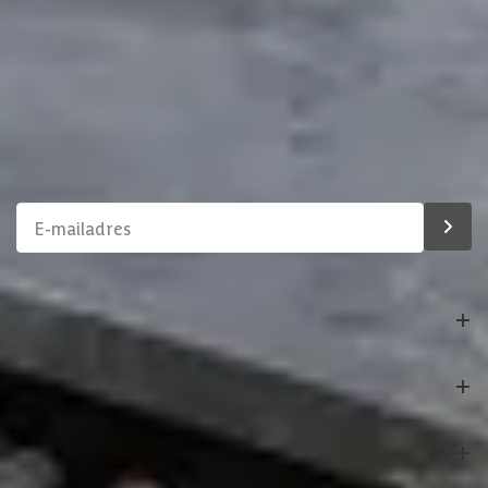
Binnen 1 werkdag antwoord
Schrijf je in voor onze nieuwsbrief
Maak van je tuin een droomtuin! Ontvang exclusieve
aanbiedingen en blijf als eerste op de hoogte van ons
assortiment!
Bestelling
Azalp
Klantenservice