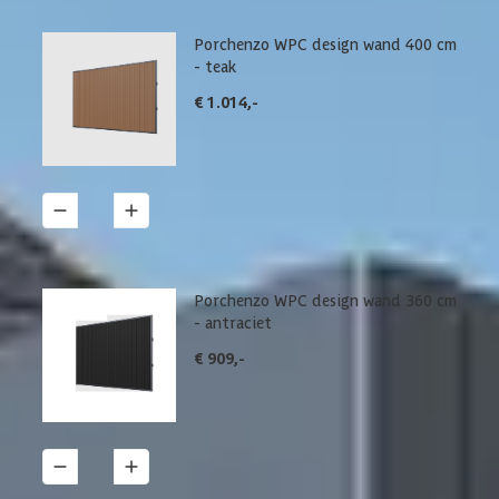
Porchenzo WPC design wand 400 cm
- teak
€ 1.014,-
1
Details
Porchenzo WPC design wand 360 cm
- antraciet
€ 909,-
1
Details