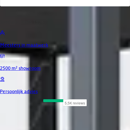
Specialist sinds 1998
Meesters in maatwerk
2500 m² showroom
Persoonlijk advies
Product omschrijving