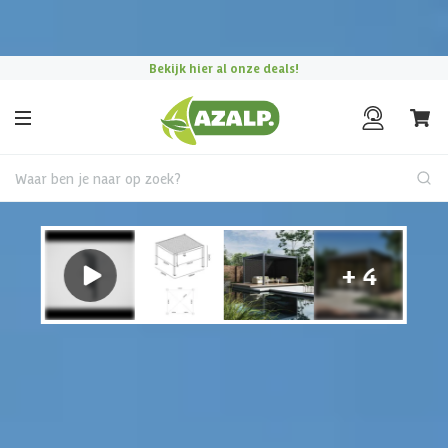
Pak je voordeel tijdens de
Azalp Mega Zomer Weken
!
Bekijk hier al onze deals!
Waar ben je naar op zoek?
Vrijstaande Overkapping
Hulp nodig bij het kiezen?
Gebruik onze snelle keuzehulp om jouw perfecte
terrasoverkapping te vinden.