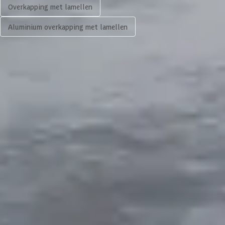
Overkapping met lamellen
Aluminium overkapping met lamellen
3.439,-
Volgende
In winkelwagen
4,65/5
bij TrustedShops
Luxe assortiment
tegen scherpe prijzen
Maatwerk:
We maken het betaalbaar.
076 - 80 801 24
Direct antwoord
Chat met ons
Stel direct je vraag
Klantenservice