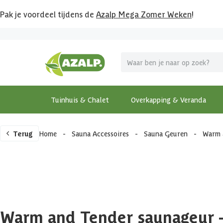
Pak je voordeel tijdens de
Azalp Mega Zomer Weken
!
Tuinhuis & Chalet
Overkapping & Veranda
Terug
Home
-
Sauna Accessoires
-
Sauna Geuren
-
Warm 
Warm and Tender saunageur -