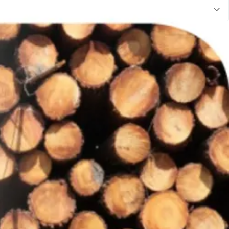
erlijke, verfrissende geuren in uw eigen sauna.
e wijze gebruiken. Voeg per liter schoonwater 5 ml. Saunageur toe
 sauna. De sterke geur van zaagsel en hars creëren een heerlijk gevoel