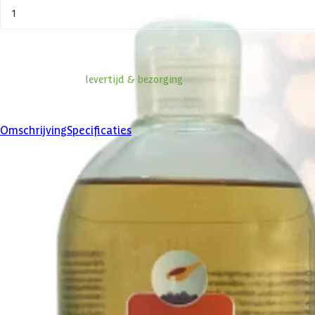
1
In winkelwagen
Informatie over
levertijd & bezorging
Klanten beoordelen ons met een
4/5
Omschrijving
Specificaties
Product omschrijving
Geniet in uw sauna van een heerlijke saunageur. De geuren van Warm en
Het gebruik van saunageuren is niet ingewikkeld maar wel belangrijk
(1:20).
De saunageur hout is zeer sterk. De ervaring van het zagen van vers h
van ontspanning en rust. Terug naar de diepte van een warm bos. Gen