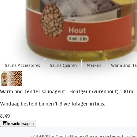
Overige specificaties
Inhoud
Shop meer
Sauna Accessoires
Sauna Geuren
Merken
Warm and Te
Warm and Tender saunageur - Houtgeur (vurenhout) 100 ml
Vandaag besteld binnen 1-3 werkdagen in huis.
8,49
In winkelwagen
4,65/5
bij TrustedShops
Luxe assortiment
tegen 