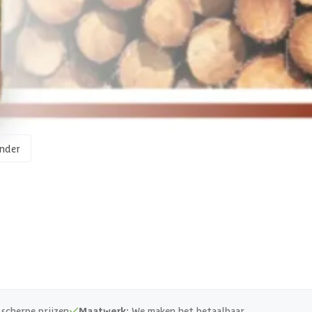
100 ml
nder
scherpe prijzen
Maatwerk:
We maken het betaalbaar.