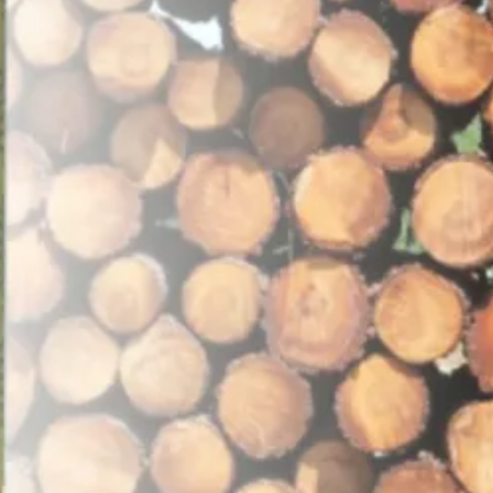
Warm and Tender
Houtgeur
1-3 werkdagen
Per stuk
14-218-0007-0
1014218000706