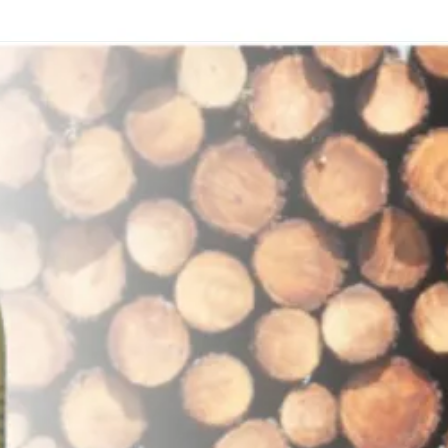
 Tender zijn op basis van etherische oliën samengesteld. Beleef de he
 om goed te doen. De geuren van Warm en tender kunt u op zeer zuinig
out in de natuur dringt duur uw hele lichaam tijdens uw verblijf in de
iet met deze saunageur extra van de saunagang in uw privésauna.