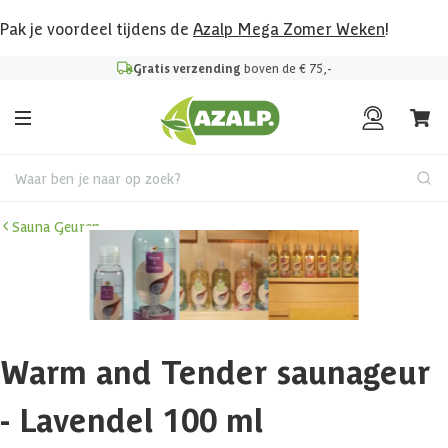
Pak je voordeel tijdens de
Azalp Mega Zomer Weken
!
Gratis verzending
boven de € 75,-
Waar ben je naar op zoek?
Sauna Geuren
Warm and Tender saunageur
- Lavendel 100 ml