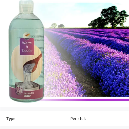
Lavendel is een zachte geur die helpt om uw saunagang nog meer
ontspannen te maken. Het biedt u de gedachte aan een zomers
bezoek aan de Franse Zuidkust. Een fluwelen, kalmerende en kruidige
beleving voor uw privésauna.
Specificaties
Belangrijke specificaties
Merk
Warm and Tender
Geur
Lavendel
Levertijd
1-3 werkdagen
Type
Per stuk