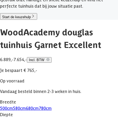
perfecte tuinhuis dat bij jouw situatie past.
Start de keuzehulp
WoodAcademy douglas
tuinhuis Garnet Excellent
6.889,-
7.654,-
Incl. BTW
Je bespaart € 765,-
Op voorraad
Vandaag besteld binnen 2-3 weken in huis.
Breedte
500
cm
580
cm
680
cm
780
cm
Diepte