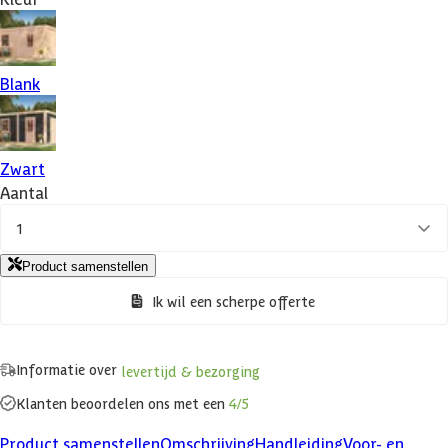
Blank
Zwart
Aantal
1
Product samenstellen
Ik wil een scherpe offerte
Informatie over
levertijd & bezorging
Klanten beoordelen ons met een
4/5
Product samenstellen
Omschrijving
Handleiding
Voor- en