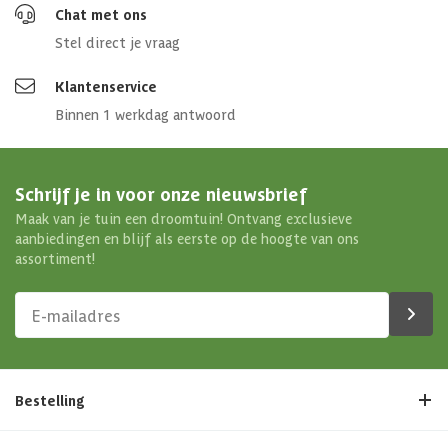
Chat met ons
Glaswand
Geen
Stel direct je vraag
Soort paal
Massief
Klantenservice
Binnen 1 werkdag antwoord
Afmetingen (bxl)
780 x 400 cm
Materiaal dak
Hout
Schrijf je in voor onze nieuwsbrief
Maak van je tuin een droomtuin! Ontvang exclusieve
Afmetingen deur kozijn
201.8x91.5 cm
aanbiedingen en blijf als eerste op de hoogte van ons
assortiment!
Soort isolatie
Geen isolatie
Bestelling