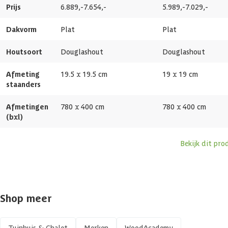
Prijs
6.889,-
7.654,-
5.989,-
7.029,-
Afmetingen deur
193x78 cm
Dakvorm
Plat
Plat
Framemateriaal
Douglashout
Houtsoort
Douglashout
Douglashout
Glassoort
Enkel glas
Afmeting
19.5 x 19.5 cm
19 x 19 cm
staanders
Soort dak
Massief
Afmetingen
780 x 400 cm
780 x 400 cm
(bxl)
Wandtype
Enkelzijdig
Bekijk dit pro
Breedte binnenmaat
775 cm
Diepte binnenmaat
395 cm
Shop meer
Dakoppervlakte
31 m2
Tuinhuis & Chalet
Merken
WoodAcademy