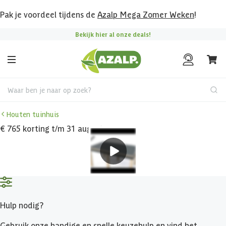
Pak je voordeel tijdens de
Azalp Mega Zomer Weken
!
Bekijk hier al onze deals!
Waar ben je naar op zoek?
Houten tuinhuis
€ 765 korting t/m 31 augustus
Hulp nodig?
Gebruik onze handige en snelle keuzehulp en vind het