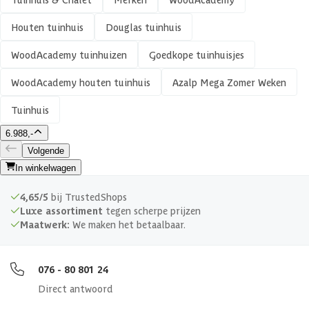
Aantal deuren
2 st
Houten tuinhuis
Douglas tuinhuis
Aantal ramen
1 st
WoodAcademy tuinhuizen
Goedkope tuinhuisjes
Houtbehandeling frame
Onbehandeld
WoodAcademy houten tuinhuis
Azalp Mega Zomer Weken
Tuinhuis
Kleur frame
Blank
6.988,-
Materiaal wanden
Douglashout
Volgende
In winkelwagen
Glaswand
4,65/5
bij TrustedShops
Luxe assortiment
tegen scherpe prijzen
Afmeting dikte ringbalk
45x195 mm
Maatwerk:
We maken het betaalbaar.
Afmeting dikte tussenbalk
45x195 mm
076 - 80 801 24
Direct antwoord
Afwerking
Geschaafd