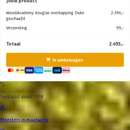
Jouw product
WoodAcademy douglas overkapping Duke
2.394,-
geschaafd
Verzending
99,-
Totaal
2.493,-
In winkelwagen
Specialist sinds 1998
Meesters in maatwerk