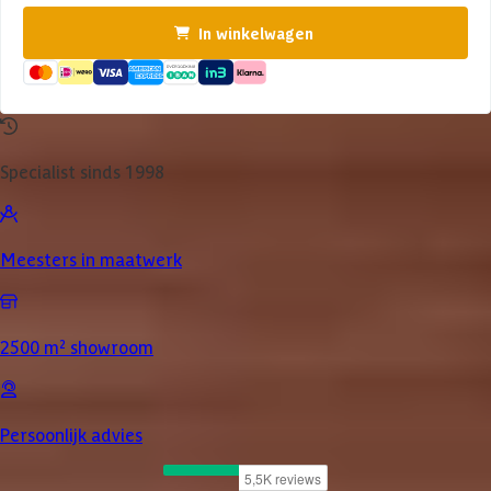
In winkelwagen
Specialist sinds 1998
Meesters in maatwerk
2500 m² showroom
Persoonlijk advies