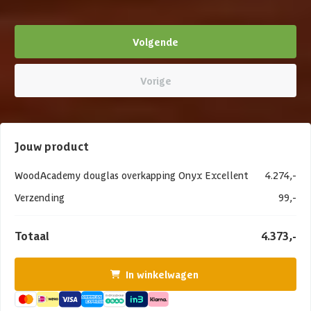
Volgende
Vorige
Jouw product
WoodAcademy douglas overkapping Onyx Excellent
4.274,-
Verzending
99,-
Totaal
4.373,-
In winkelwagen