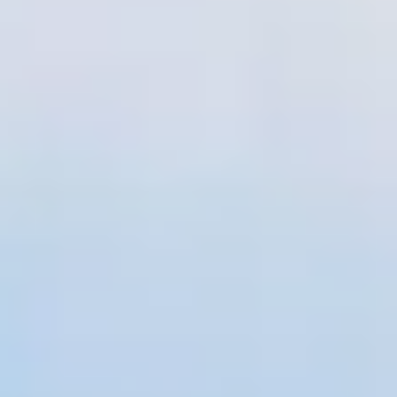
perfecte tuinhuis dat bij jouw situatie past.
Start de keuzehulp
WoodAcademy douglas
tuinhuis Chevalier
3.339,-
3.709,-
Incl. BTW
Je bespaart € 370,-
Op voorraad
Vandaag besteld binnen 2-3 weken in huis.
Breedte
300
cm
400
cm
Diepte