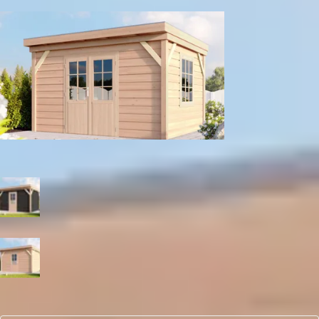
Enkele deur met raam
Dubbele deur met raam
Kleur
Zwart
Blank
Aantal