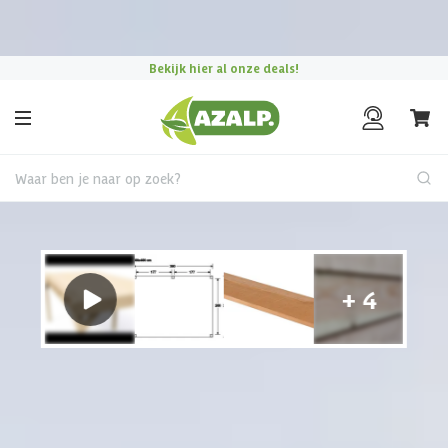
Pak je voordeel tijdens de
Azalp Mega Zomer Weken
!
Bekijk hier al onze deals!
Waar ben je naar op zoek?
Houten tuinhuis
€ 370 korting t/m 31 augustus
Hulp nodig?
Gebruik onze handige en snelle keuzehulp en vind het