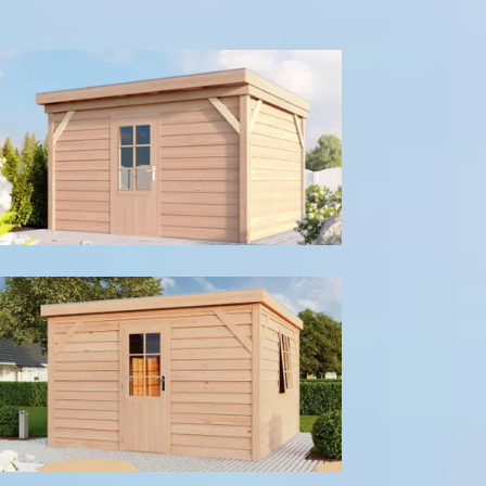
300
cm
400
cm
Model configuratie
Enkele deur