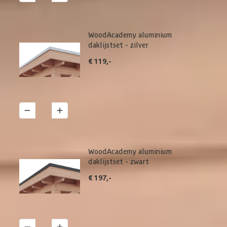
WoodAcademy aluminium
daklijstset - zilver
€ 119,-
1
Details
WoodAcademy aluminium
daklijstset - zwart
€ 197,-
1
Details