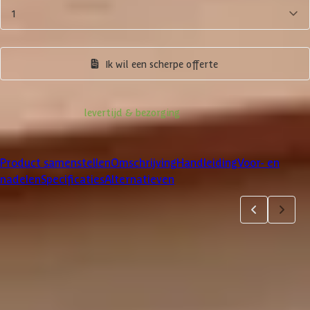
1
Product samenstellen
Ik wil een scherpe offerte
Informatie over
levertijd & bezorging
Klanten beoordelen ons met een
4/5
Product samenstellen
Omschrijving
Handleiding
Voor- en
nadelen
Specificaties
Alternatieven
Product samenstellen
1
2
3
4
5
Dakbedekking