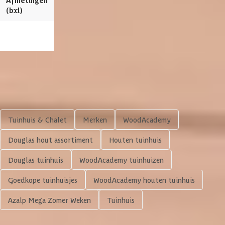
Afmetingen
390 x 290 cm
400 x 300 cm
(bxl)
Wandtype
Enkelzijdig
Bekijk dit pro
Breedte binnenmaat
367 cm
Diepte binnenmaat
267 cm
Shop meer
Aantal deuren
1 st
Tuinhuis & Chalet
Merken
WoodAcademy
Houtbehandeling frame
Onbehandeld
Douglas hout assortiment
Houten tuinhuis
Kleur frame
Blank
Douglas tuinhuis
WoodAcademy tuinhuizen
Materiaal wanden
Douglashout
Goedkope tuinhuisjes
WoodAcademy houten tuinhuis
Azalp Mega Zomer Weken
Tuinhuis
Houtbehandeling wanden
Onbehandeld
3.438,-