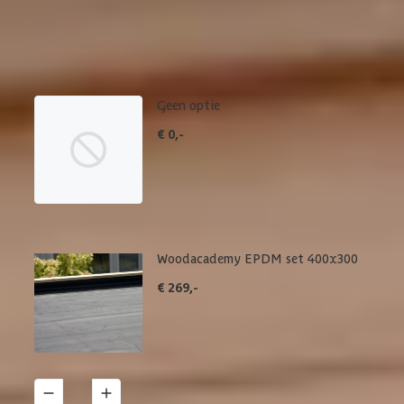
Maak je bestelling compleet met de bijpassende EPDM set en
daklijsten. Via 'details' vind je meer informatie over het
betreffende product.
Geen optie
€ 0,-
Woodacademy EPDM set 400x300
€ 269,-
1
Details