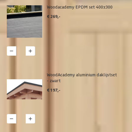
Woodacademy EPDM set 400x300
€ 269,-
1
Details
WoodAcademy aluminium daklijstset
- zwart
€ 197,-
1
Details