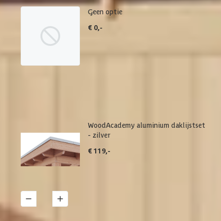
Geen optie
€ 0,-
WoodAcademy aluminium daklijstset
- zilver
€ 119,-
1
Details