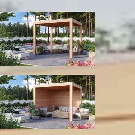
300
cm
400
cm
Model configuratie
Zonder wanden
Met achter- en zijwand