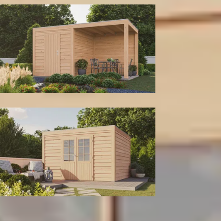
Met berging
Tuinhuis
Kleur