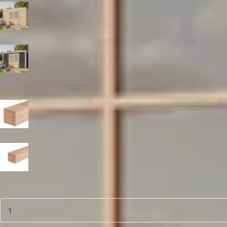
Blank
Zwart
Paaldikte
19x19 cm
15x15 cm
Aantal
1