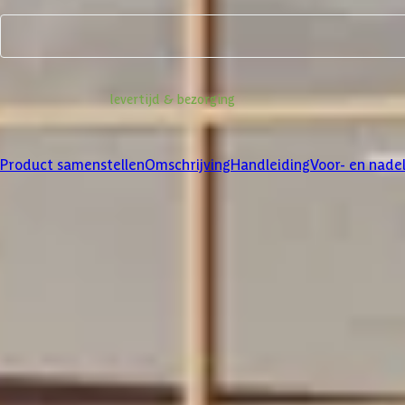
Product samenstellen
Informatie over
levertijd & bezorging
Klanten beoordelen ons met een
4/5
Product samenstellen
Omschrijving
Handleiding
Voor- en nade
Product samenstellen
1
2
3
Dakbedekking
Maak je bestelling compleet met de bijpassende EPDM set en dakli
betreffende product.