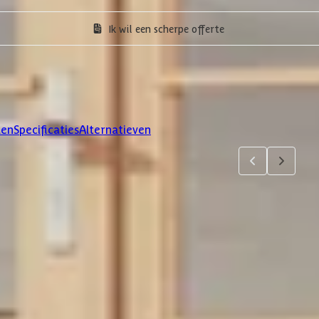
Ik wil een scherpe offerte
len
Specificaties
Alternatieven
4
5
jsten. Via 'details' vind je meer informatie over het