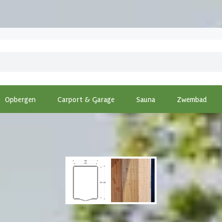
Opbergen
Carport & Garage
Sauna
Zwembad
dAcademy Douglas tuinhuis Emerald Essential 300x400 cm