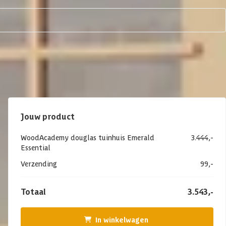
Jouw product
WoodAcademy douglas tuinhuis Emerald
3.444,-
Essential
Verzending
99,-
Totaal
3.543,-
In winkelwagen