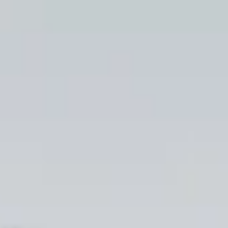
Hulp nodig?
Gebruik onze handige en snelle keuzehulp en vind het perfecte
Start de keuzehulp
WoodAcademy douglas tuinhui
3.444,-
3.829,-
Incl. BTW
Je bespaart € 385,-
Op voorraad
Vandaag besteld binnen 2-3 weken in huis.
Breedte
300
cm
400
cm
500
cm
580
cm
680
cm
780
cm
Diepte