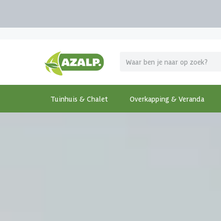
Pak je voordeel tijdens de
Azalp Mega Zomer Weken
!
Tuinhuis & Chalet
Overkapping & Veranda
Terug
Home
-
Tuinhuis & Chalet
-
Houten tuinhuis
-
Woo
€ 385 korting t/m 31 augustus