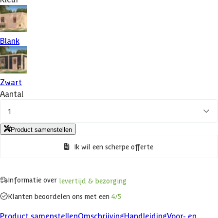
Blank
Zwart
Aantal
1
Product samenstellen
Ik wil een scherpe offerte
Informatie over
levertijd & bezorging
Klanten beoordelen ons met een
4/5
Product samenstellen
Omschrijving
Handleiding
Voor- en