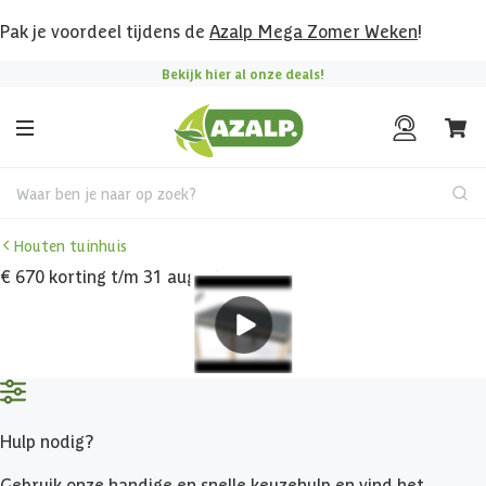
Pak je voordeel tijdens de
Azalp Mega Zomer Weken
!
Bekijk hier al onze deals!
Waar ben je naar op zoek?
Houten tuinhuis
€ 670 korting t/m 31 augustus
Hulp nodig?
Gebruik onze handige en snelle keuzehulp en vind het