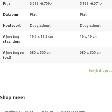
Prijs
6.039,-
6.709,-
5.199,-
6.074,-
Afmetingen deur
193x78 cm
Dakvorm
Plat
Plat
Framemateriaal
Douglashout
Houtsoort
Douglashout
Douglashout
Glassoort
Enkel glas
Afmeting
19.5 x 19.5 cm
19 x 19 cm
staanders
Soort dak
Massief
Afmetingen
680 x 300 cm
680 x 300 cm
(bxl)
Wandtype
Enkelzijdig
Bekijk dit pro
Breedte binnenmaat
675 cm
Diepte binnenmaat
295 cm
Shop meer
Dakoppervlakte
20 m2
Tuinhuis & Chalet
Merken
WoodAcademy