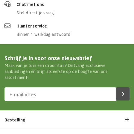
Chat met ons
Glaswand
Geen
Stel direct je vraag
Soort paal
Massief
Klantenservice
Binnen 1 werkdag antwoord
Afmetingen (bxl)
680 x 300 cm
Materiaal dak
Hout
Schrijf je in voor onze nieuwsbrief
Maak van je tuin een droomtuin! Ontvang exclusieve
Afmetingen deur kozijn
201.8x91.5 cm
aanbiedingen en blijf als eerste op de hoogte van ons
assortiment!
Soort isolatie
Geen isolatie
Bestelling