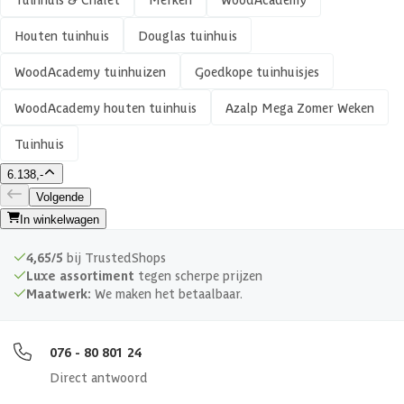
Aantal deuren
2 st
Houten tuinhuis
Douglas tuinhuis
Aantal ramen
1 st
WoodAcademy tuinhuizen
Goedkope tuinhuisjes
Houtbehandeling frame
Onbehandeld
WoodAcademy houten tuinhuis
Azalp Mega Zomer Weken
Tuinhuis
Kleur frame
Blank
6.138,-
Materiaal wanden
Douglashout
Volgende
In winkelwagen
Glaswand
4,65/5
bij TrustedShops
Luxe assortiment
tegen scherpe prijzen
Afmeting dikte ringbalk
45x195 mm
Maatwerk:
We maken het betaalbaar.
Afmeting dikte tussenbalk
45x195 mm
076 - 80 801 24
Direct antwoord
Afwerking
Geschaafd