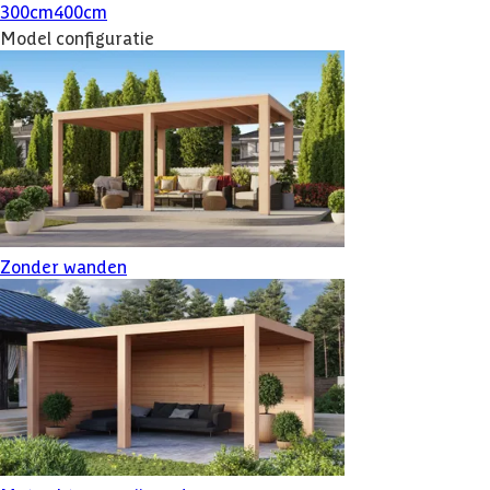
300
cm
400
cm
Model configuratie
Zonder wanden