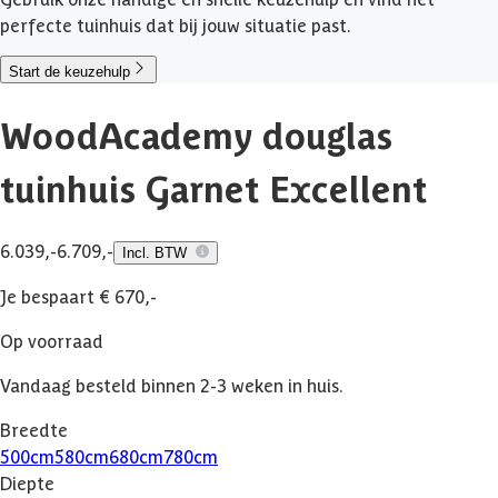
perfecte tuinhuis dat bij jouw situatie past.
Start de keuzehulp
WoodAcademy douglas
tuinhuis Garnet Excellent
6.039,-
6.709,-
Incl. BTW
Je bespaart € 670,-
Op voorraad
Vandaag besteld binnen 2-3 weken in huis.
Breedte
500
cm
580
cm
680
cm
780
cm
Diepte