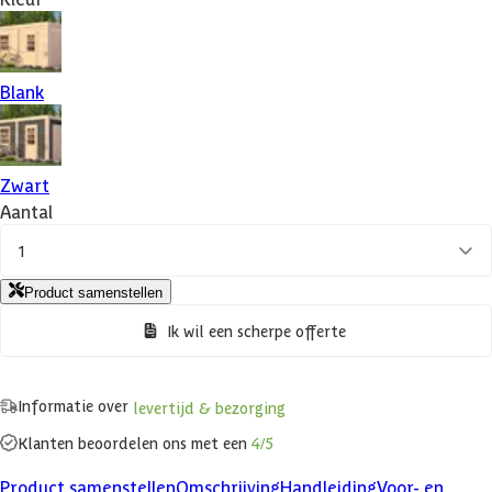
Blank
Zwart
Aantal
1
Product samenstellen
Ik wil een scherpe offerte
Informatie over
levertijd & bezorging
Klanten beoordelen ons met een
4/5
Product samenstellen
Omschrijving
Handleiding
Voor- en