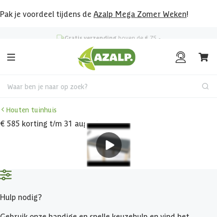
Pak je voordeel tijdens de
Azalp Mega Zomer Weken
!
Gratis verzending
boven de € 75,-
Waar ben je naar op zoek?
Houten tuinhuis
€ 585 korting t/m 31 augustus
Hulp nodig?
Gebruik onze handige en snelle keuzehulp en vind het