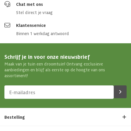
Chat met ons
Glaswand
Geen
Stel direct je vraag
Soort paal
Massief
Klantenservice
Binnen 1 werkdag antwoord
Afmetingen (bxl)
500 x 300 cm
Materiaal dak
Hout
Schrijf je in voor onze nieuwsbrief
Maak van je tuin een droomtuin! Ontvang exclusieve
Afmetingen deur kozijn
201.8x91.5 cm
aanbiedingen en blijf als eerste op de hoogte van ons
assortiment!
Soort isolatie
Geen isolatie
Bestelling