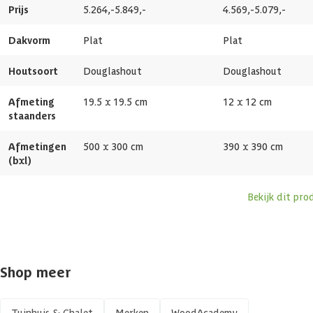
Prijs
5.264,-
5.849,-
4.569,-
5.079,-
Afmetingen deur
193x78 cm
Dakvorm
Plat
Plat
Framemateriaal
Douglashout
Houtsoort
Douglashout
Douglashout
Glassoort
Enkel glas
Afmeting
19.5 x 19.5 cm
12 x 12 cm
staanders
Soort dak
Massief
Afmetingen
500 x 300 cm
390 x 390 cm
(bxl)
Wandtype
Enkelzijdig
Bekijk dit pro
Breedte binnenmaat
495 cm
Diepte binnenmaat
295 cm
Shop meer
Dakoppervlakte
15 m2
Tuinhuis & Chalet
Merken
WoodAcademy