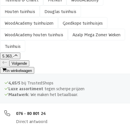
Aantal deuren
2 st
Houten tuinhuis
Douglas tuinhuis
Aantal ramen
1 st
WoodAcademy tuinhuizen
Goedkope tuinhuisjes
Houtbehandeling frame
Onbehandeld
WoodAcademy houten tuinhuis
Azalp Mega Zomer Weken
Tuinhuis
Kleur frame
Blank
5.363,-
Materiaal wanden
Douglashout
Volgende
In winkelwagen
Glaswand
4,65/5
bij TrustedShops
Luxe assortiment
tegen scherpe prijzen
Afmeting dikte ringbalk
45x195 mm
Maatwerk:
We maken het betaalbaar.
Afmeting dikte tussenbalk
45x195 mm
076 - 80 801 24
Direct antwoord
Afwerking
Geschaafd