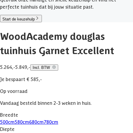
perfecte tuinhuis dat bij jouw situatie past.
Start de keuzehulp
WoodAcademy douglas
tuinhuis Garnet Excellent
5.264,-
5.849,-
Incl. BTW
Je bespaart € 585,-
Op voorraad
Vandaag besteld binnen 2-3 weken in huis.
Breedte
500
cm
580
cm
680
cm
780
cm
Diepte