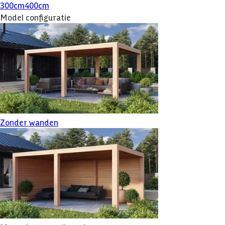
300
cm
400
cm
Model configuratie
Zonder wanden