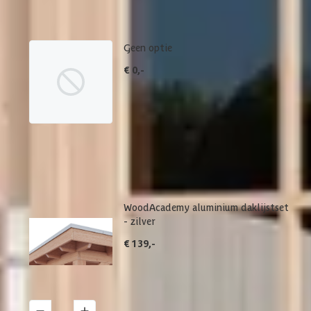
betreffende product.
Geen optie
€ 0,-
WoodAcademy aluminium daklijstset
- zilver
€ 139,-