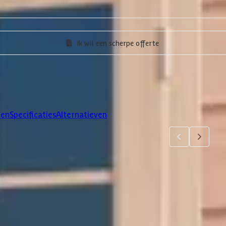
Ik wil een scherpe offerte
len
Specificaties
Alternatieven
4
5
jsten. Via 'details' vind je meer informatie over het