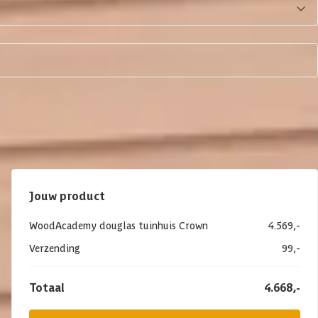
Jouw product
WoodAcademy douglas tuinhuis Crown
4.569,-
Verzending
99,-
Totaal
4.668,-