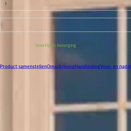
1
Product samenstellen
Informatie over
levertijd & bezorging
Klanten beoordelen ons met een
4/5
Product samenstellen
Omschrijving
Handleiding
Voor- en nade
Product samenstellen
1
2
3
Dakbedekking
Maak je bestelling compleet met de bijpassende EPDM set en dakli