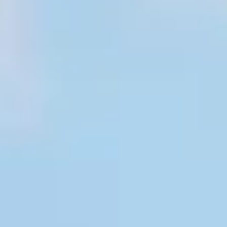
Hulp nodig?
Gebruik onze handige en snelle keuzehulp en vind het perfecte
Start de keuzehulp
WoodAcademy douglas tuinh
4.569,-
5.079,-
Incl. BTW
Je bespaart € 510,-
Op voorraad
Vandaag besteld binnen 2-3 weken in huis.
Breedte
300
cm
400
cm
Diepte