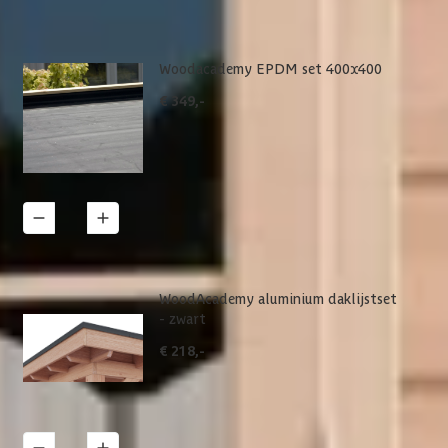
Woodacademy EPDM set 400x400
€ 349,-
1
Details
WoodAcademy aluminium daklijstset
- zwart
€ 218,-