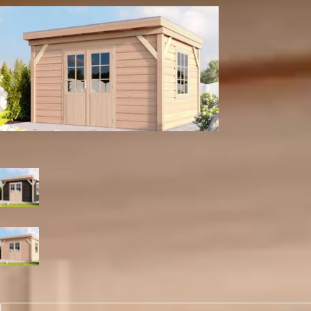
Dubbele deur met raam
Kleur
Zwart
Blank
Aantal