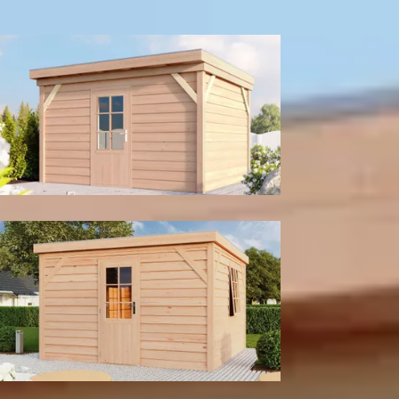
300
cm
400
cm
Model configuratie
Enkele deur
Enkele deur met raam