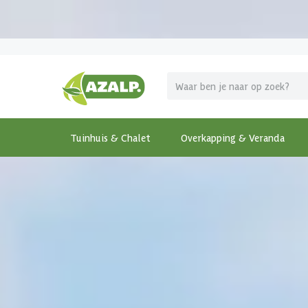
Pak je voordeel tijdens de
Azalp Mega Zomer Weken
!
Tuinhuis & Chalet
Overkapping & Veranda
Terug
Home
-
Tuinhuis & Chalet
-
Houten tuinhuis
-
Wo
€ 510 korting t/m 31 augustus