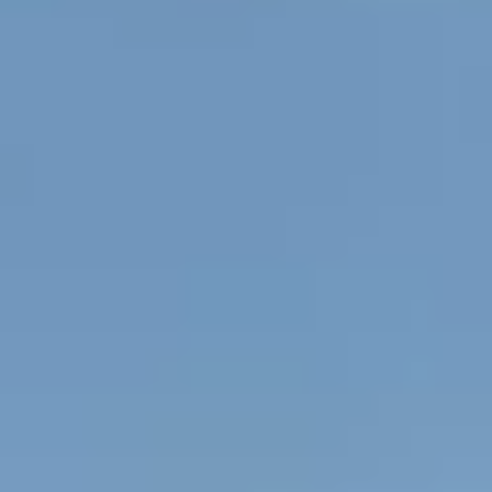
perfecte tuinhuis dat bij jouw situatie past.
Start de keuzehulp
WoodAcademy douglas
tuinhuis Count
4.159,-
4.624,-
Incl. BTW
Je bespaart € 465,-
Op voorraad
Vandaag besteld binnen 2-3 weken in huis.
Breedte
300
cm
400
cm
Diepte