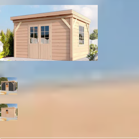
Enkele deur met raam
Dubbele deur met raam
Kleur
Zwart
Blank
Aantal