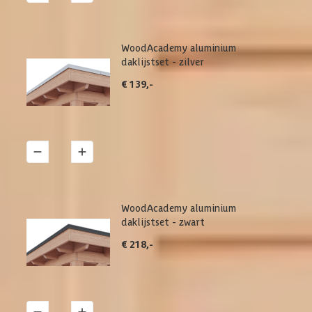
WoodAcademy aluminium
daklijstset - zilver
€ 139,-
1
Details
WoodAcademy aluminium
daklijstset - zwart
€ 218,-
1
Details