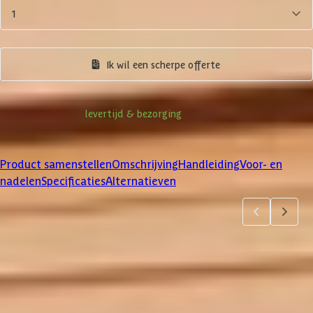
1
Product samenstellen
Ik wil een scherpe offerte
Informatie over
levertijd & bezorging
Klanten beoordelen ons met een
4/5
Product samenstellen
Omschrijving
Handleiding
Voor- en
nadelen
Specificaties
Alternatieven
Product samenstellen
1
2
3
4
5
Dakbedekking