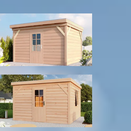
300
cm
400
cm
Model configuratie
Enkele deur