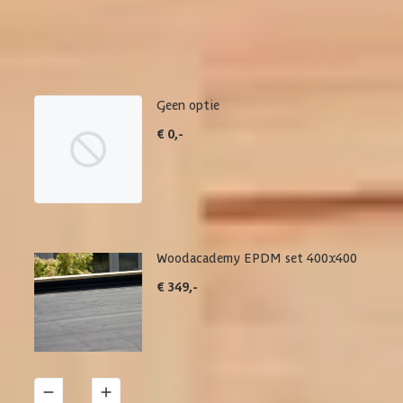
Maak je bestelling compleet met de bijpassende EPDM set en
daklijsten. Via 'details' vind je meer informatie over het
betreffende product.
Geen optie
€ 0,-
Woodacademy EPDM set 400x400
€ 349,-
1
Details