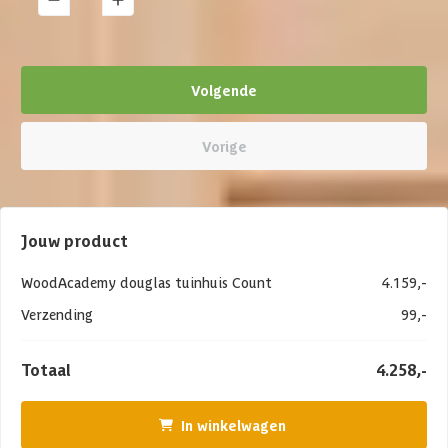
Volgende
Vorige
Jouw product
WoodAcademy douglas tuinhuis Count
4.159,-
Verzending
99,-
Totaal
4.258,-
In winkelwagen