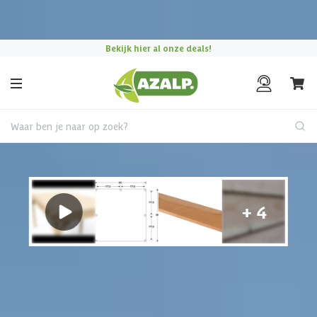
Pak je voordeel tijdens de
Azalp Mega Zomer Weken
!
Gratis verzending
boven de € 75,-
Waar ben je naar op zoek?
Houten tuinhuis
€ 465 korting t/m 31 augustus
Hulp nodig?
Gebruik onze handige en snelle keuzehulp en vind het