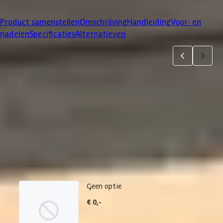
Klanten beoordelen ons met een
4/5
Product samenstellen
Omschrijving
Handleiding
Voor- en
nadelen
Specificaties
Alternatieven
Product samenstellen
1
2
3
4
5
Dakbedekking
Maak je bestelling compleet met de bijpassende EPDM set en
daklijsten. Via 'details' vind je meer informatie over het
betreffende product.
Geen optie
€ 0,-