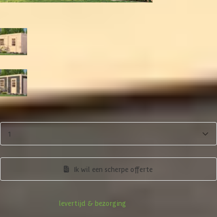
Tuinhuis
Kleur
Blank
Zwart
Aantal
1
Product samenstellen
Ik wil een scherpe offerte
Informatie over
levertijd & bezorging