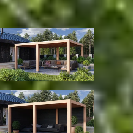
500
cm
580
cm
680
cm
780
cm
Diepte
300
cm
400
cm
Model configuratie
Zonder wanden