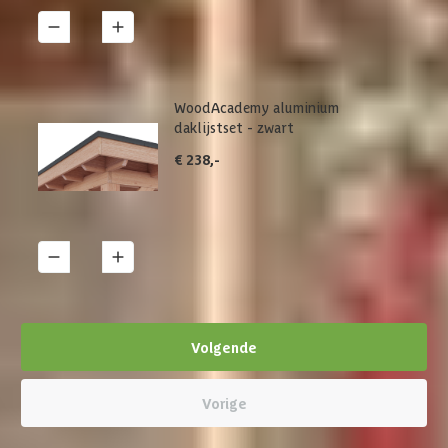
1
Details
WoodAcademy aluminium
daklijstset - zwart
€ 238,-
1
Details
Volgende
Vorige