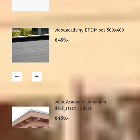
Woodacademy EPDM set 500x400
€ 459,-
1
Details
WoodAcademy aluminium
daklijstset - zilver
€ 158,-