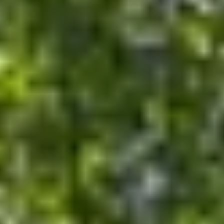
perfecte tuinhuis dat bij jouw situatie past.
Start de keuzehulp
WoodAcademy houten
tuinhuis Garnet Excellent
nero
5.769,-
6.409,-
Incl. BTW
Je bespaart € 640,-
Op voorraad
Vandaag besteld binnen 2-3 weken in huis.
Breedte