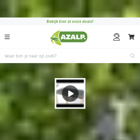
Pak je voordeel tijdens de
Azalp Mega Zomer Weken
!
Bekijk hier al onze deals!
Waar ben je naar op zoek?
Houten tuinhuis
€ 640 korting t/m 31 augustus
Hulp nodig?
Gebruik onze handige en snelle keuzehulp en vind het