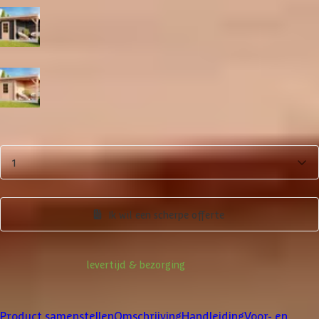
Zwart
Blank
Aantal
1
Product samenstellen
Ik wil een scherpe offerte
Informatie over
levertijd & bezorging
Klanten beoordelen ons met een
4/5
Product samenstellen
Omschrijving
Handleiding
Voor- en