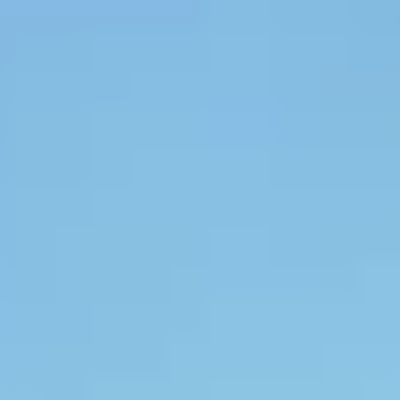
perfecte tuinhuis dat bij jouw situatie past.
Start de keuzehulp
WoodAcademy tuinhuis met
overkapping Baron
4.324,-
4.804,-
Incl. BTW
Je bespaart € 480,-
Op voorraad
Vandaag besteld binnen 2-3 weken in huis.
Breedte
500
cm
580
cm
680
cm
800
cm
Diepte