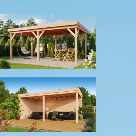
300
cm
400
cm
Model configuratie
Zonder wanden