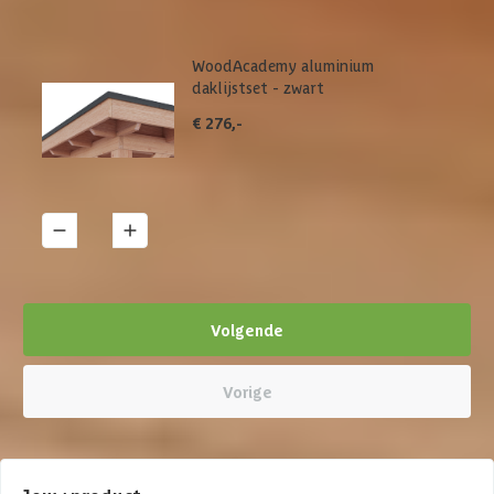
WoodAcademy aluminium
daklijstset - zwart
€ 276,-
1
Details
Volgende
Vorige