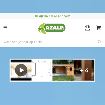
Pak je voordeel tijdens de
Azalp Mega Zomer Weken
!
Bekijk hier al onze deals!
Waar ben je naar op zoek?
Tuinhuis met overkapping
€ 480 korting t/m 31 augustus
Hulp nodig?
Gebruik onze handige en snelle keuzehulp en vind het