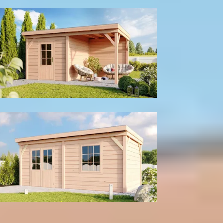
Met achter- en zijwand
Met berging
Tuinhuis
Kleur