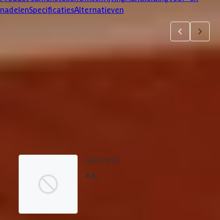
nadelen
Specificaties
Alternatieven
Product samenstellen
1
2
3
4
5
6
7
Dakbedekking
Maak je bestelling compleet met de bijpassende EPDM set en
daklijsten. Via 'details' vind je meer informatie over het
betreffende product.
Geen optie
€ 0,-