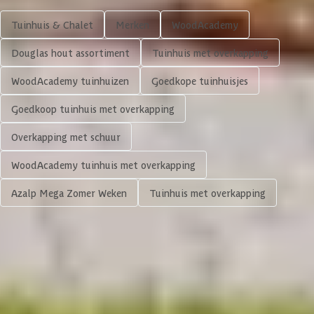
Tuinhuis & Chalet
Merken
WoodAcademy
Houtbehandeling frame
Onbehandeld
Douglas hout assortiment
Tuinhuis met overkapping
Kleur frame
Blank
WoodAcademy tuinhuizen
Goedkope tuinhuisjes
Materiaal wanden
Douglashout
Goedkoop tuinhuis met overkapping
Overkapping met schuur
Houtbehandeling wanden
Onbehandeld
WoodAcademy tuinhuis met overkapping
Glaswand
Azalp Mega Zomer Weken
Tuinhuis met overkapping
Afmeting dikte ringbalk
50x500 mm
4.423,-
Volgende
Afmeting dikte tussenbalk
50x500 mm
In winkelwagen
4,65/5
bij TrustedShops
Dakoverstek
10 cm
Luxe assortiment
tegen scherpe prijzen
Maatwerk:
We maken het betaalbaar.