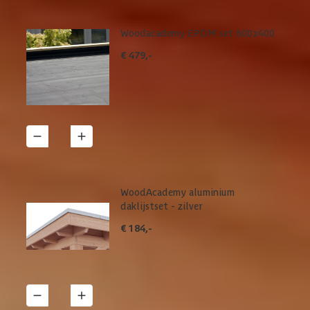
Woodacademy EPDM set 600x400
€ 479,-
1
Details
WoodAcademy aluminium
daklijstset - zilver
€ 184,-
1
Details