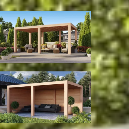
300
cm
400
cm
Model configuratie
Zonder wanden
Met achter- en zijwand