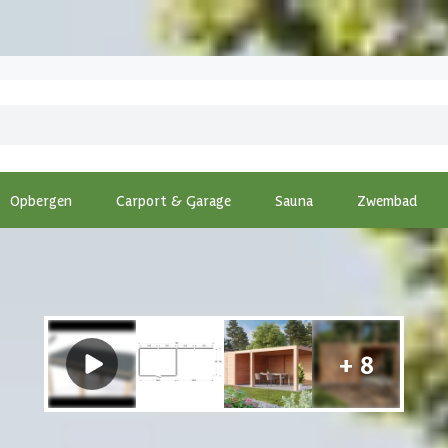
Opbergen
Carport & Garage
Sauna
Zwembad
ng
-
WoodAcademy tuinhuis met overkapping Nefriet Excellent 78