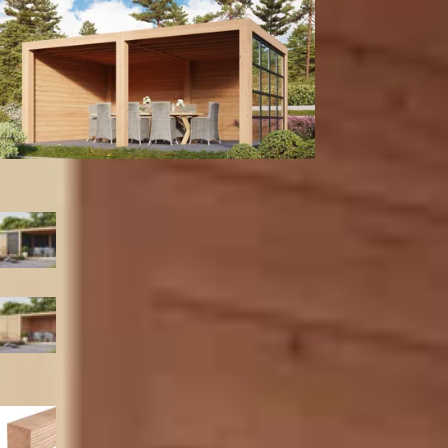
Wanden en glaspui
Kleur
Zwart
Blank
Paaldikte