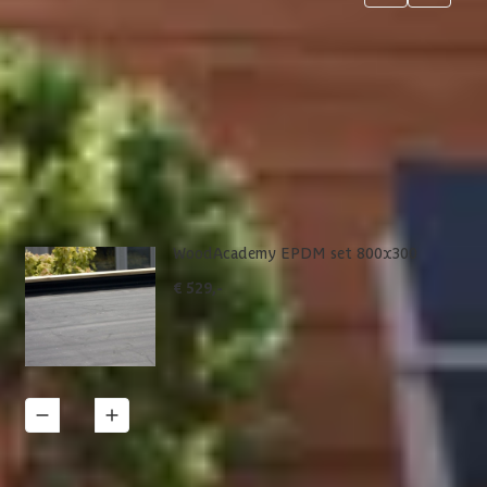
5
6
7
jsten. Via 'details' vind je meer informatie over het
WoodAcademy EPDM set 800x300
€ 529,-
1
Details