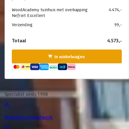
WoodAcademy tuinhuis met overkapping
4.474,-
Nefriet Excellent
Verzending
99,-
Totaal
4.573,-
In winkelwagen
Specialist sinds 1998
Meesters in maatwerk