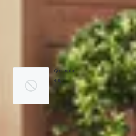
1
2
3
4
Dakbedekking
Maak je bestelling compleet met de bijpassende EPDM set en dakli
betreffende product.
Geen optie
€ 0,-