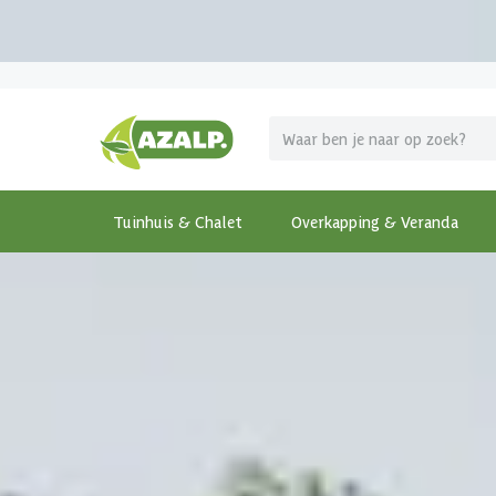
Pak je voordeel tijdens de
Azalp Mega Zomer Weken
!
Tuinhuis & Chalet
Overkapping & Veranda
Terug
Home
-
Tuinhuis & Chalet
-
Tuinhuis met overkappi
€ 650 korting t/m 31 augustus