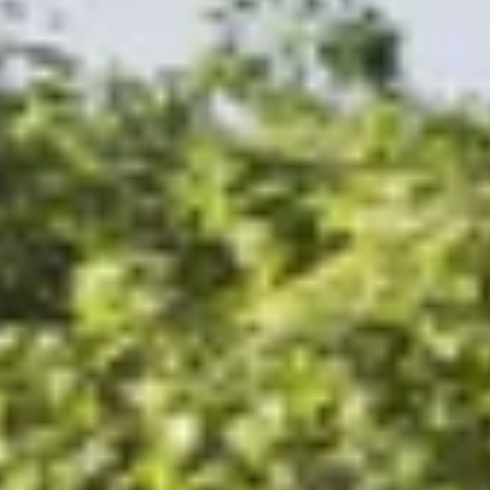
Hulp nodig?
Gebruik onze handige en snelle keuzehulp en vind het perfecte
Start de keuzehulp
WoodAcademy tuinhuis met ov
4.474,-
5.124,-
Incl. BTW
Je bespaart € 650,-
Op voorraad
Vandaag besteld binnen 2-3 weken in huis.
Breedte
500
cm
580
cm
680
cm
780
cm
980
cm
1180
cm
Diepte