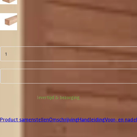
19x19 cm
15x15 cm
Aantal
1
Product samenstellen
Informatie over
levertijd & bezorging
Klanten beoordelen ons met een
4/5
Product samenstellen
Omschrijving
Handleiding
Voor- en nade
Product samenstellen