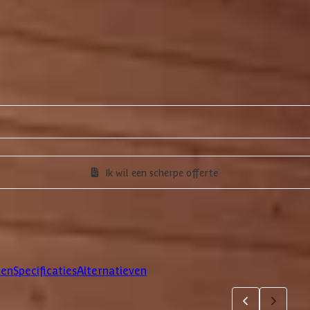
Ik wil een scherpe offerte
len
Specificaties
Alternatieven