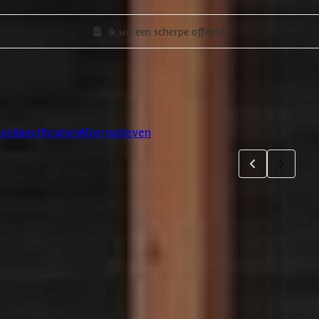
Ik wil een scherpe offerte
len
Specificaties
Alternatieven
4
5
6
jsten. Via 'details' vind je meer informatie over het