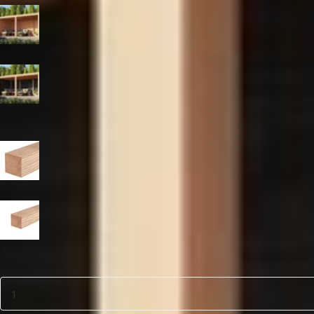
Blank
Zwart
Paaldikte
19x19 cm
15x15 cm
Aantal
1