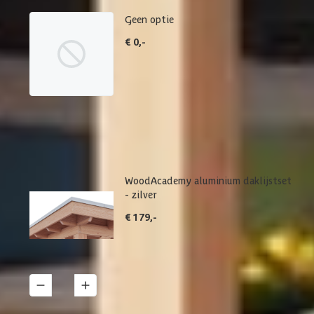
Geen optie
€ 0,-
WoodAcademy aluminium daklijstset
- zilver
€ 179,-
1
Details