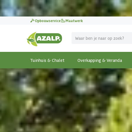
Pak je voordeel tijdens de
Azalp Mega Zomer Weken
!
Opbouwservice
Maatwerk
Tuinhuis & Chalet
Overkapping & Veranda
Terug
Home
-
Overkapping & Veranda
-
Vrijstaande Overka
€ 460 korting t/m 31 augustus