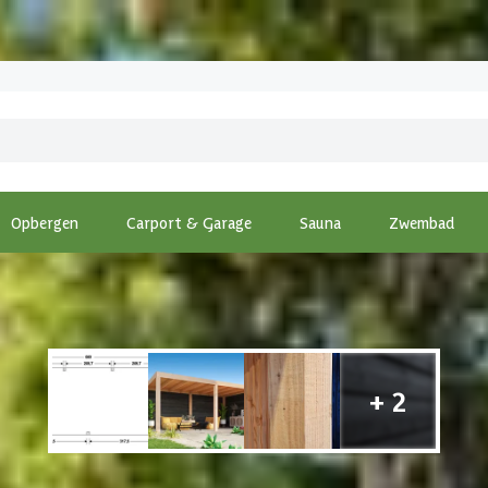
Opbergen
Carport & Garage
Sauna
Zwembad
pping
-
WoodAcademy overkapping Moonstone Essential nero 680