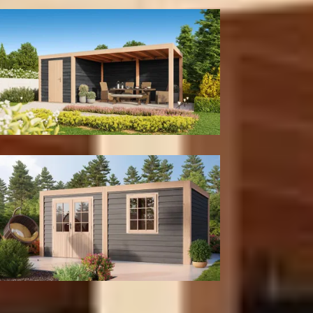
Met achter- en zijwand
Met berging
Tuinhuis
Kleur