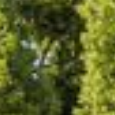
Hulp nodig bij het kiezen?
Gebruik onze snelle keuzehulp om jouw perfecte terrasoverk
Start de keuzehulp
WoodAcademy douglas overka
2.799,-
3.259,-
Incl. BTW
Je bespaart € 460,-
Op voorraad
Vandaag besteld binnen 2-3 weken in huis.
Breedte
300
cm
400
cm
500
cm
580
cm
680
cm
780
cm
Diepte