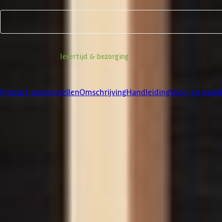
Product samenstellen
Informatie over
levertijd & bezorging
Klanten beoordelen ons met een
4/5
Product samenstellen
Omschrijving
Handleiding
Voor- en nade
Product samenstellen
1
2
3
Dakbedekking
Maak je bestelling compleet met de bijpassende EPDM set en dakli
betreffende product.