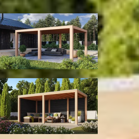
300
cm
400
cm
Model configuratie
Zonder wanden