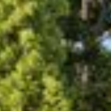
apping te vinden.
pping Moonstone Essential 