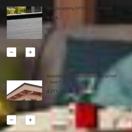
Woodacademy EPDM set 700x300
€ 459,-
1
Details
WoodAcademy aluminium daklijstset
- zwart
€ 277,-
1
Details