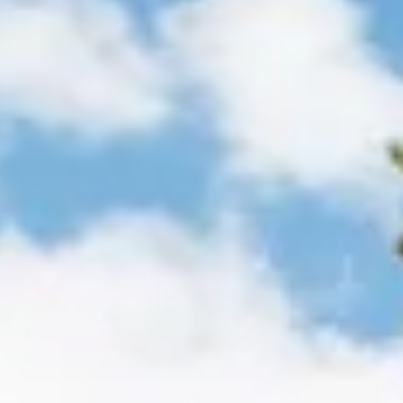
Hulp nodig bij het kiezen?
Gebruik onze snelle keuzehulp om jouw perfecte terrasoverk
Start de keuzehulp
WoodAcademy douglas overka
5.009,-
5.574,-
Incl. BTW
Je bespaart € 565,-
Op voorraad
Vandaag besteld binnen 2-3 weken in huis.
Breedte
500
cm
580
cm
680
cm
780
cm
Diepte