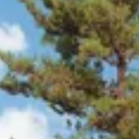
apping te vinden.
pping Onyx Excellent nero