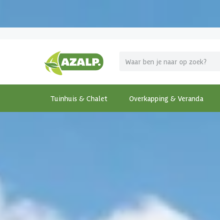
Pak je voordeel tijdens de
Azalp Mega Zomer Weken
!
Tuinhuis & Chalet
Overkapping & Veranda
Terug
Home
-
Overkapping & Veranda
-
Vrijstaande Overka
€ 565 korting t/m 31 augustus