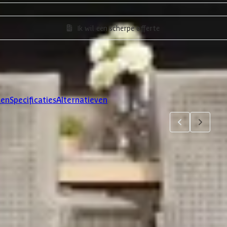
Ik wil een scherpe offerte
len
Specificaties
Alternatieven
4
5
6
jsten. Via 'details' vind je meer informatie over het