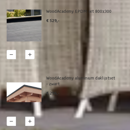
WoodAcademy EPDM set 800x300
€ 529,-
1
Details
WoodAcademy aluminium daklijstset
- zwart
€ 296,-
1
Details