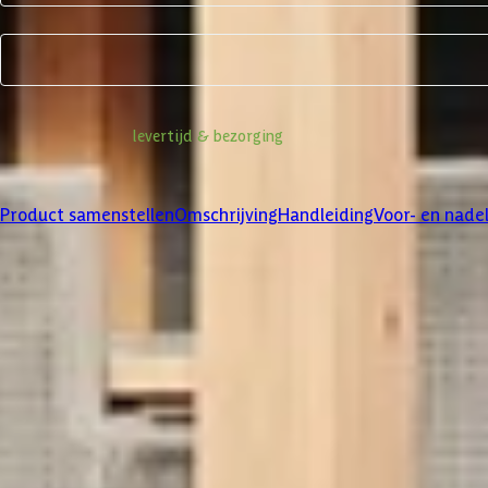
Product samenstellen
Informatie over
levertijd & bezorging
Klanten beoordelen ons met een
4/5
Product samenstellen
Omschrijving
Handleiding
Voor- en nade
Product samenstellen
1
2
3
Dakbedekking
Maak je bestelling compleet met de bijpassende EPDM set en dakli
betreffende product.