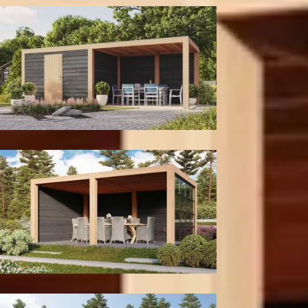
Met berging
Wanden en glaspui