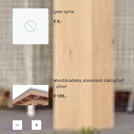
Geen optie
€ 0,-
WoodAcademy aluminium daklijstset
- zilver
€ 189,-
1
Details