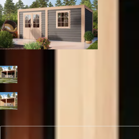
Tuinhuis
Kleur
Zwart
Blank
Aantal
1