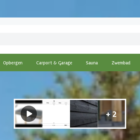
Opbergen
Carport & Garage
Sauna
Zwembad
pping
-
WoodAcademy Douglas overkapping Onyx Excellent nero 