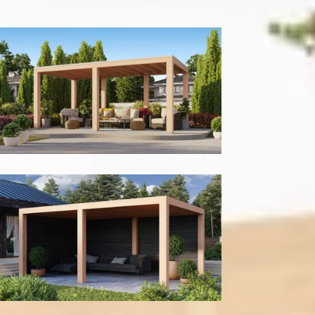
300
cm
400
cm
Model configuratie
Zonder wanden
Met achter- en zijwand