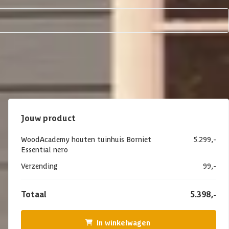
Jouw product
WoodAcademy houten tuinhuis Borniet
5.299,-
Essential nero
Verzending
99,-
Totaal
5.398,-
In winkelwagen