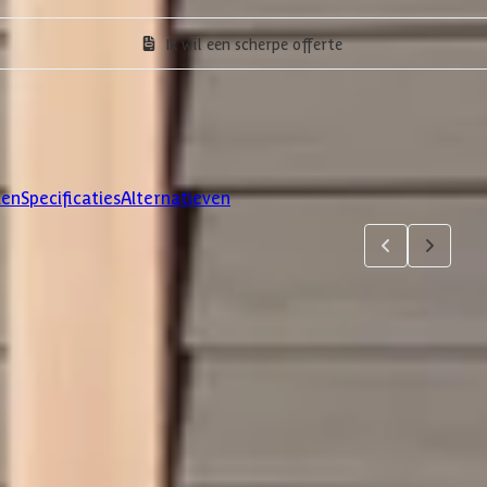
Ik wil een scherpe offerte
len
Specificaties
Alternatieven
4
5
jsten. Via 'details' vind je meer informatie over het