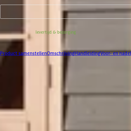
Product samenstellen
Informatie over
levertijd & bezorging
Klanten beoordelen ons met een
4/5
Product samenstellen
Omschrijving
Handleiding
Voor- en nade
Product samenstellen
1
2
3
Dakbedekking
Maak je bestelling compleet met de bijpassende EPDM set en dakli
betreffende product.