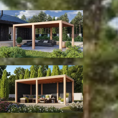
300
cm
400
cm
Model configuratie
Zonder wanden
Met achter- en zijwand