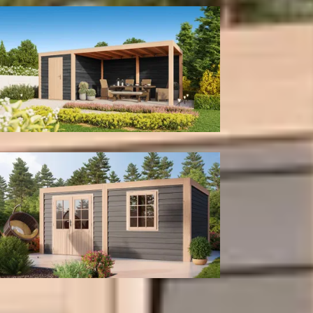
Met berging
Tuinhuis
Kleur