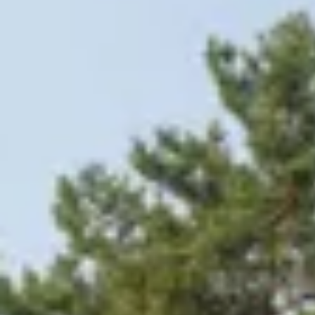
Hulp nodig?
Gebruik onze handige en snelle keuzehulp en vind het perfecte
Start de keuzehulp
WoodAcademy houten tuinhuis
5.299,-
6.414,-
Incl. BTW
Je bespaart € 1.115,-
Op voorraad
Vandaag besteld binnen 2-3 weken in huis.
Breedte
300
cm
400
cm
500
cm
580
cm
680
cm
780
cm
Diepte