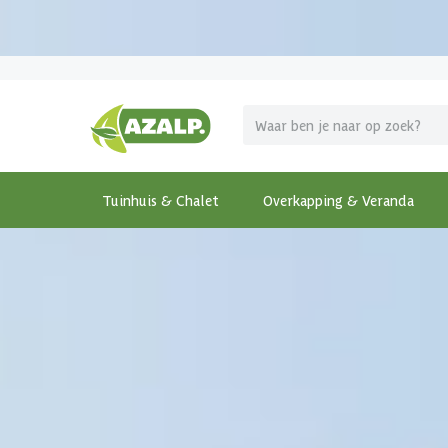
Pak je voordeel tijdens de
Azalp Mega Zomer Weken
!
Tuinhuis & Chalet
Overkapping & Veranda
Terug
Home
-
Tuinhuis & Chalet
-
Houten tuinhuis
-
Woo
€ 1115 korting t/m 31 augustus