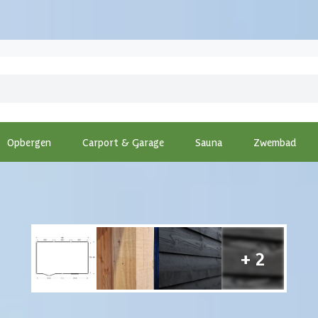
Opbergen
Carport & Garage
Sauna
Zwembad
dAcademy houten tuinhuis Borniet Essential nero 680x400 cm