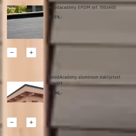
Woodacademy EPDM set 700x400
€ 559,-
1
Details
WoodAcademy aluminium daklijstset
- zwart
€ 296,-
1
Details