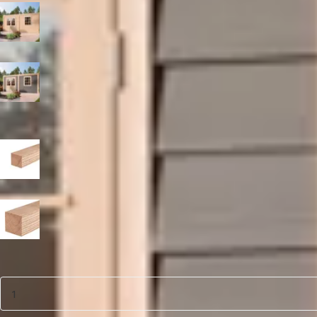
Blank
Zwart
Paaldikte
15x15 cm
19x19 cm
Aantal
1