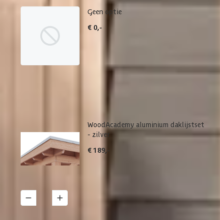
Geen optie
€ 0,-
WoodAcademy aluminium daklijstset
- zilver
€ 189,-
1
Details