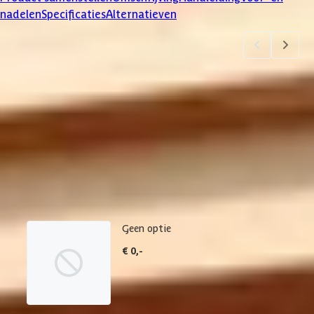
nadelen
Specificaties
Alternatieven
Product samenstellen
1
2
3
4
5
6
7
Dakbedekking
Maak je bestelling compleet met de bijpassende EPDM set en
daklijsten. Via 'details' vind je meer informatie over het
betreffende product.
Geen optie
€ 0,-