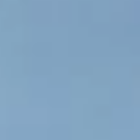
perfecte tuinhuis dat bij jouw situatie past.
Start de keuzehulp
WoodAcademy tuinhuis met
overkapping Bristol nero
4.574,-
5.084,-
Incl. BTW
Je bespaart € 510,-
Op voorraad
Vandaag besteld binnen 2-3 weken in huis.
Breedte
500
cm
580
cm
680
cm
780
cm
Diepte