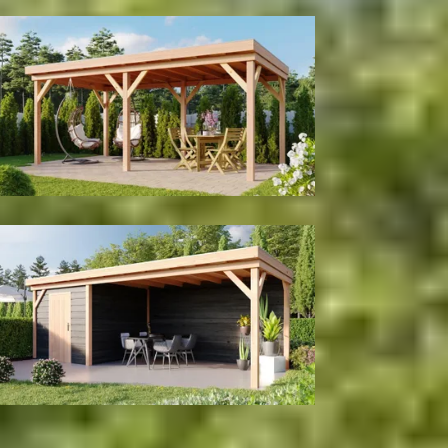
Tuinhuis
Zonder wanden
Met berging
Kleur