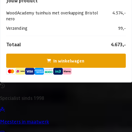
Jouw product
WoodAcademy tuinhuis met overkapping Bristol
4.574,-
nero
Verzending
99,-
Totaal
4.673,-
In winkelwagen
Specialist sinds 1998
Meesters in maatwerk