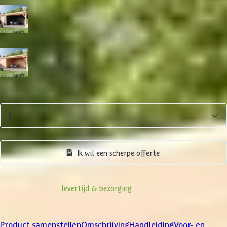
Zwart
Blank
Aantal
1
Product samenstellen
Ik wil een scherpe offerte
Informatie over
levertijd & bezorging
Klanten beoordelen ons met een
4/5
Product samenstellen
Omschrijving
Handleiding
Voor- en