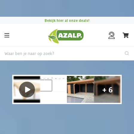
Pak je voordeel tijdens de
Azalp Mega Zomer Weken
!
Bekijk hier al onze deals!
Waar ben je naar op zoek?
Tuinhuis met overkapping
€ 510 korting t/m 31 augustus
Hulp nodig?
Gebruik onze handige en snelle keuzehulp en vind het