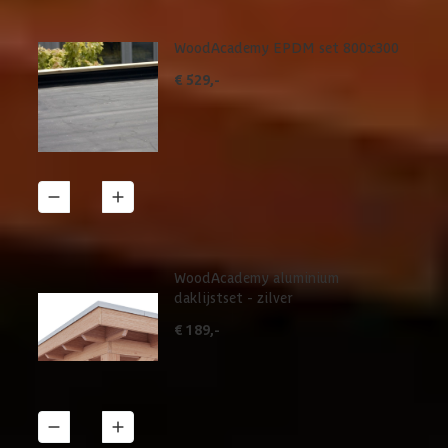
WoodAcademy EPDM set 800x300
€ 529,-
1
Details
WoodAcademy aluminium
daklijstset - zilver
€ 189,-
1
Details