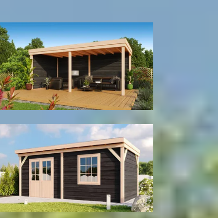
300
cm
400
cm
Model configuratie
Met achter- en zijwand