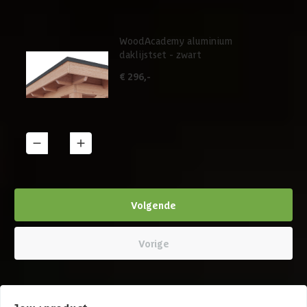
WoodAcademy aluminium
daklijstset - zwart
€ 296,-
1
Details
Volgende
Vorige