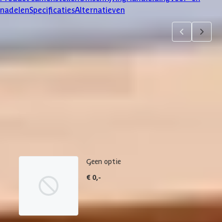
nadelen
Specificaties
Alternatieven
Product samenstellen
1
2
3
4
5
6
7
Dakbedekking
Maak je bestelling compleet met de bijpassende EPDM set en
daklijsten. Via 'details' vind je meer informatie over het
betreffende product.
Geen optie
€ 0,-