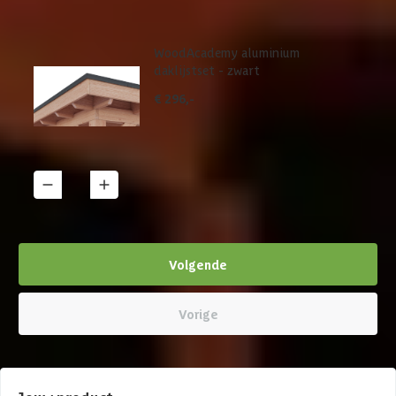
WoodAcademy aluminium
daklijstset - zwart
€ 296,-
1
Details
Volgende
Vorige