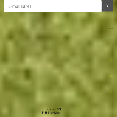
Materiaal dak
Hout
Afmetingen deur kozijn
201.8x169.7 cm
Bestelling
Azalp
Klantenservice
Veilig betalen
Onze partners