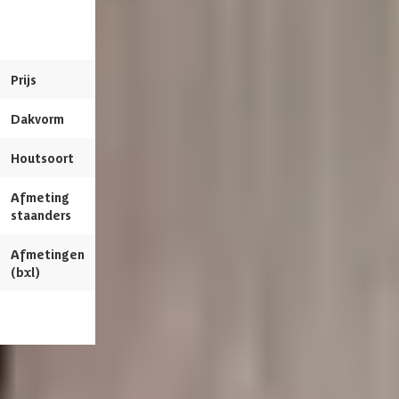
met overkapping Ermine
Excellent 780x300
nero
Meerdere maten beschikbaar
Azalp artikelcode
20-247-0329-0
Prijs
5.584,-
6.204,-
4.919,-
5.464,-
Veranda
EAN-code
1025895511966
Dakvorm
Plat
Plat
Afmetingen deur
193x78 cm
Houtsoort
Douglashout
Douglashout
Framemateriaal
Douglashout
Afmeting
12 x 12 cm
19.5 x 19.5 cm
staanders
Glassoort
Enkel glas
Afmetingen
770 x 290 cm
780 x 300 cm
Soort dak
Massief
(bxl)
Wandtype
Enkelzijdig
Bekijk dit pro
Breedte binnenmaat
375 cm