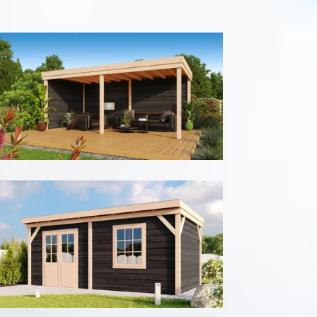
300
cm
400
cm
Model configuratie
Met achter- en zijwand