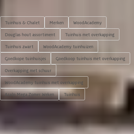
Diepte binnenmaat
261 cm
Shop meer
Aantal deuren
1 st
Tuinhuis & Chalet
Merken
WoodAcademy
Aantal ramen
1 st
Douglas hout assortiment
Tuinhuis met overkapping
Tuinhuis zwart
WoodAcademy tuinhuizen
Houtbehandeling frame
Onbehandeld
Goedkope tuinhuisjes
Goedkoop tuinhuis met overkapping
Kleur frame
Blank
Overkapping met schuur
Materiaal wanden
Vurenhout
WoodAcademy tuinhuis met overkapping
Azalp Mega Zomer Weken
Tuinhuis
Houtbehandeling wanden
Geverfd
5.683,-
Glaswand
Volgende
In winkelwagen
Afmeting dikte ringbalk
50x500 mm
4,65/5
bij TrustedShops