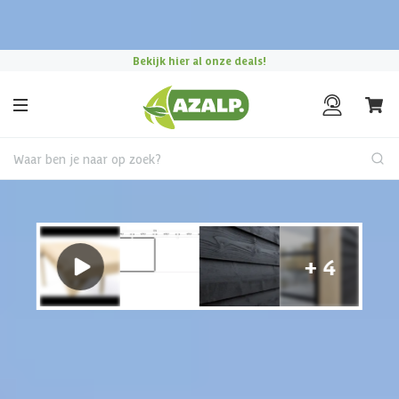
Pak je voordeel tijdens de
Azalp Mega Zomer Weken
!
Bekijk hier al onze deals!
Waar ben je naar op zoek?
Tuinhuis met overkapping
€ 620 korting t/m 31 augustus
Hulp nodig?
Gebruik onze handige en snelle keuzehulp en vind het