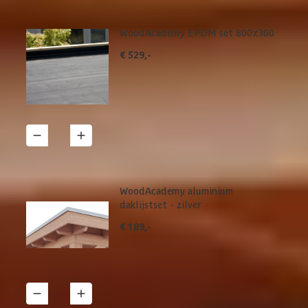
WoodAcademy EPDM set 800x300
€ 529,-
1
Details
WoodAcademy aluminium
daklijstset - zilver
€ 189,-
1
Details