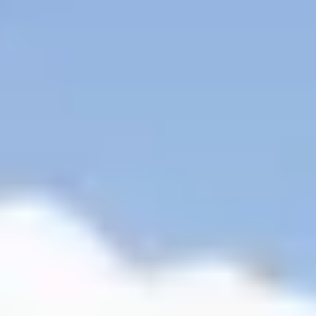
perfecte tuinhuis dat bij jouw situatie past.
Start de keuzehulp
WoodAcademy tuinhuis met
overkapping Ermine nero
5.584,-
6.204,-
Incl. BTW
Je bespaart € 620,-
Op voorraad
Vandaag besteld binnen 2-3 weken in huis.
Breedte
500
cm
580
cm
700
cm
800
cm
Diepte