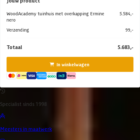
Jouw product
WoodAcademy tuinhuis met overkapping Ermine
5.584,-
nero
Verzending
99,-
Totaal
5.683,-
In winkelwagen
Specialist sinds 1998
Meesters in maatwerk