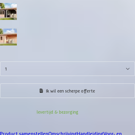
Zwart
Blank
Aantal
1
Product samenstellen
Ik wil een scherpe offerte
Informatie over
levertijd & bezorging
Klanten beoordelen ons met een
4/5
Product samenstellen
Omschrijving
Handleiding
Voor- en