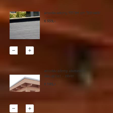
Woodacademy EPDM set 700x400
€ 559,-
1
Details
WoodAcademy aluminium
daklijstset - zilver
€ 189,-
1
Details