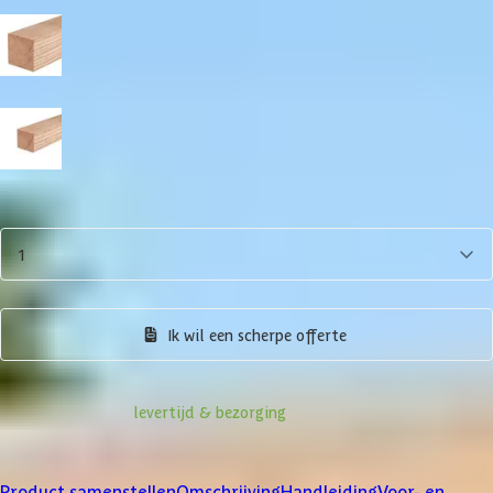
Paaldikte
19x19 cm
15x15 cm
Aantal
1
Product samenstellen
Ik wil een scherpe offerte
Informatie over
levertijd & bezorging
Klanten beoordelen ons met een
4/5
Product samenstellen
Omschrijving
Handleiding
Voor- en