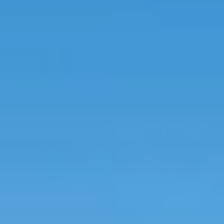
perfecte tuinhuis dat bij jouw situatie past.
Start de keuzehulp
WoodAcademy tuinhuis met
overkapping Nefriet
Excellent
4.694,-
5.269,-
Incl. BTW
Je bespaart € 575,-
Op voorraad
Vandaag besteld binnen 2-3 weken in huis.
Breedte