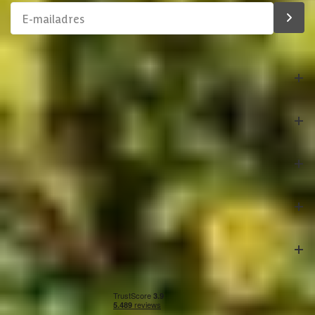
Materiaal dak
Hout
Afmetingen deur kozijn
201.8x91.5 cm
Soort isolatie
Geen isolatie
Bestelling
Azalp
Klantenservice
Veilig betalen
Onze partners