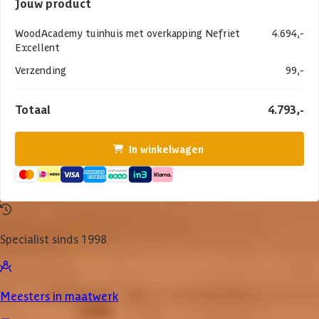
Jouw product
WoodAcademy tuinhuis met overkapping Nefriet
4.694,-
Excellent
Verzending
99,-
Totaal
4.793,-
In winkelwagen
Specialist sinds 1998
Meesters in maatwerk