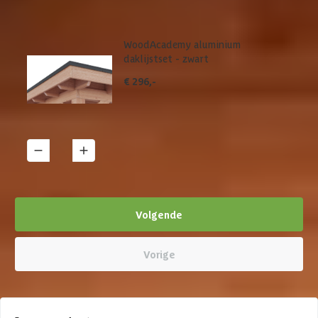
WoodAcademy aluminium
daklijstset - zwart
€ 296,-
1
Details
Volgende
Vorige