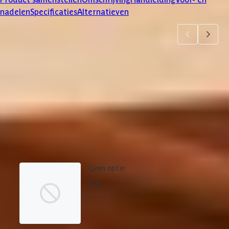
nadelen
Specificaties
Alternatieven
Product samenstellen
1
2
3
4
5
6
7
Dakbedekking
Maak je bestelling compleet met de bijpassende EPDM set en
daklijsten. Via 'details' vind je meer informatie over het
betreffende product.
Geen optie
€ 0,-