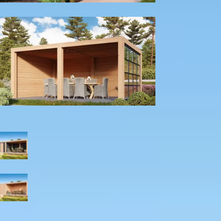
Tuinhuis
Wanden en glaspui
Kleur
Zwart
Blank