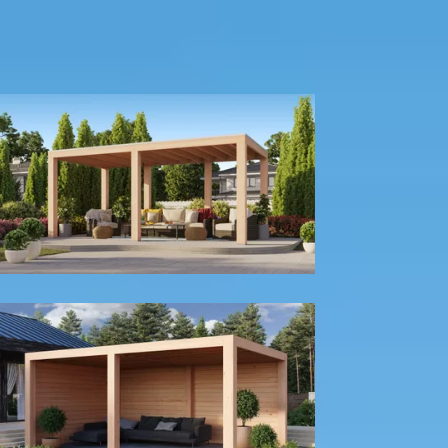
500
cm
580
cm
680
cm
780
cm
980
cm
1180
cm
Diepte
300
cm
400
cm
Model configuratie
Zonder wanden