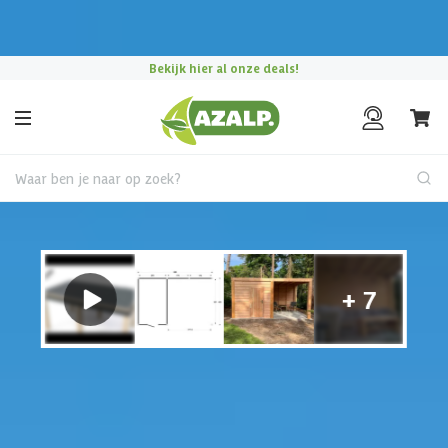
Pak je voordeel tijdens de
Azalp Mega Zomer Weken
!
Bekijk hier al onze deals!
Waar ben je naar op zoek?
Tuinhuis met overkapping
€ 575 korting t/m 31 augustus
Hulp nodig?
Gebruik onze handige en snelle keuzehulp en vind het