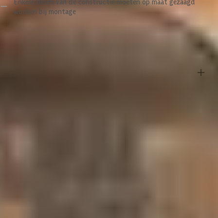
Enkele delen van de constructie moeten op maat gezaagd
dus! De roze tint kan in de loop van de jaren wel vervagen of
worden bij montage
vergrijzen vanwege weerinvloeden, maar dit kun je tegengaan door
het hout te behandelen met een beits. Als je het hout iedere vijf jaar
bijhoudt met beitsen, behoud je de originele kleur en verleng je ook
Specificaties
nog eens de levensduur van je constructie. Een ander kenmerk van
Douglashout is dat het kan gaan scheuren. Scheuren kunnen
ontstaan wanneer de temperaturen dalen en stijgen, omdat hout
krimpt bij warm weer en uit zet bij vochtig weer. Maar maak je geen
Belangrijke specificaties
zorgen, deze houteigenschappen doen echter niets af aan de
kwaliteit van het hout.
Merk
WoodAcademy
Belangrijk om te weten:
Breedte
680 cm
- De wanden die in het pakket worden meegeleverd zijn standaard
enkelzijdig. Wil je dubbelzijdige wanden dan kun je extra wanden
Lengte
400 cm
bestellen bij ‘Product zelf samenstellen’.
- De getoonde foto’s bij artikelen zijn sfeerimpressies.
- De deur wordt met een zwart deurklink geleverd. Dit wijkt af van
Hoogte
250 cm
sommige beelden bij de producten.
Oppervlakte
27 m2