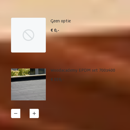
betreffende product.
Geen optie
€ 0,-
Woodacademy EPDM set 700x400
€ 559,-
1
Details