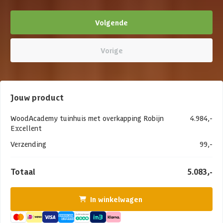
Volgende
Vorige
Jouw product
WoodAcademy tuinhuis met overkapping Robijn
4.984,-
Excellent
Verzending
99,-
Totaal
5.083,-
In winkelwagen