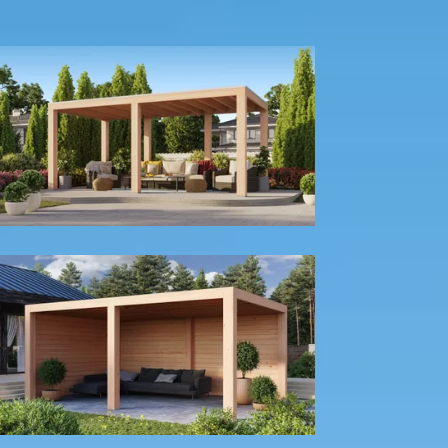
300
cm
400
cm
Model configuratie
Zonder wanden