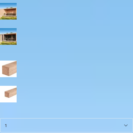
Blank
Zwart
Paaldikte
19x19 cm
15x15 cm
Aantal
1