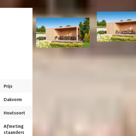
Gespiegeld te monteren
Kleur
Blank
Huidige product
Impregneren mogelijk
Levertijd
2-3 weken
Meerdere maten beschikbaar
Wandkleur
Blank
WoodAcademy tuin
Veranda
WoodAcademy tuinhuis
met overkapping Ne
Aantal staanders
7 st
met overkapping Robijn
Excellent 680x400
Excellent
Afmetingen deur
193x78 cm
Azalp artikelcode
22-247-0019-0
Prijs
4.984,-
5.539,-
4.694,-
5.269,-
Framemateriaal
Douglashout
EAN-code
1022247001908
Dakvorm
Plat
Plat
Soort dak
Massief
Houtsoort
Douglashout
Douglashout
Wandtype
Enkelzijdig
Afmeting
19.5 x 19.5 cm
19.5 x 19.5 cm
staanders
Breedte binnenmaat
240 cm