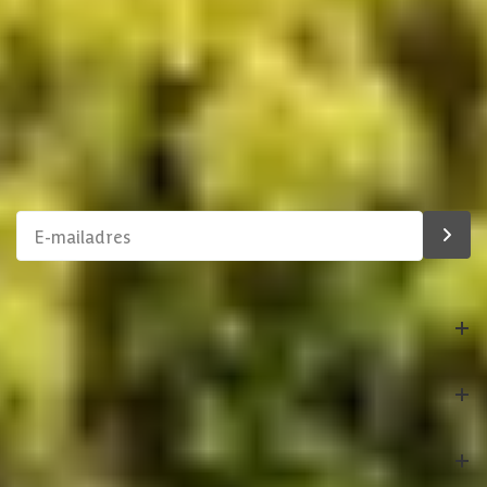
Binnen 1 werkdag antwoord
Soort isolatie
Geen isolatie
Schrijf je in voor onze nieuwsbrief
Maak van je tuin een droomtuin! Ontvang exclusieve
aanbiedingen en blijf als eerste op de hoogte van ons
assortiment!
Bestelling
Azalp
Klantenservice