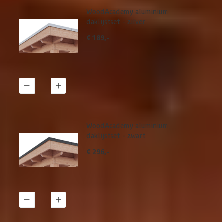
WoodAcademy aluminium
daklijstset - zilver
€ 189,-
1
Details
WoodAcademy aluminium
daklijstset - zwart
€ 296,-
1
Details