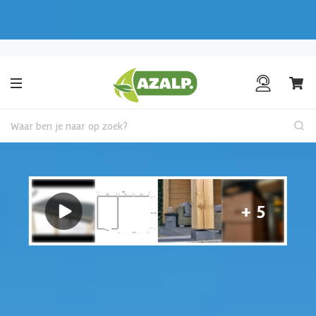
Pak je voordeel tijdens de
Azalp Mega Zomer Weken
!
Klantenbeoordeling
8.6
/10
Waar ben je naar op zoek?
Tuinhuis met overkapping
€ 555 korting t/m 31 augustus
Hulp nodig?
Gebruik onze handige en snelle keuzehulp en vind het