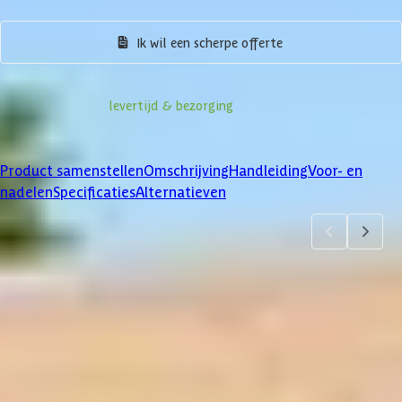
Product samenstellen
Ik wil een scherpe offerte
Informatie over
levertijd & bezorging
Klanten beoordelen ons met een
4/5
Product samenstellen
Omschrijving
Handleiding
Voor- en
nadelen
Specificaties
Alternatieven
Product samenstellen
1
2
3
4
5
6
7
Dakbedekking
Maak je bestelling compleet met de bijpassende EPDM set en
daklijsten. Via 'details' vind je meer informatie over het