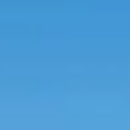
perfecte tuinhuis dat bij jouw situatie past.
Start de keuzehulp
WoodAcademy tuinhuis met
overkapping Robijn Excellent
4.984,-
5.539,-
Incl. BTW
Je bespaart € 555,-
Op voorraad
Vandaag besteld binnen 2-3 weken in huis.
Breedte
500
cm
580
cm
680
cm
780
cm
Diepte