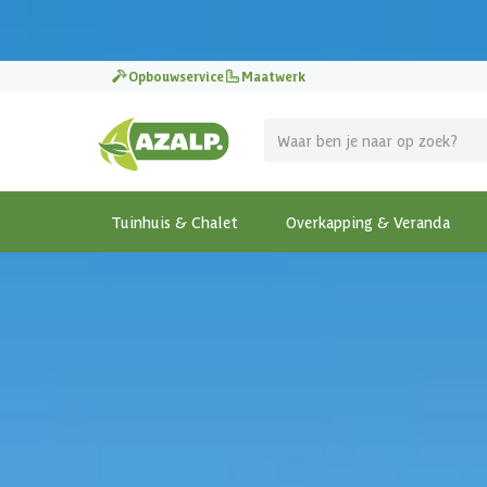
Pak je voordeel tijdens de
Azalp Mega Zomer Weken
!
Opbouwservice
Maatwerk
Tuinhuis & Chalet
Overkapping & Veranda
Terug
Home
-
Tuinhuis & Chalet
-
Tuinhuis met overkappi
€ 510 korting t/m 31 augustus