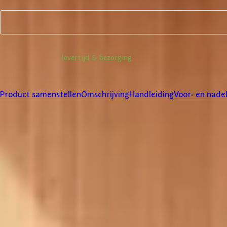
Product samenstellen
Informatie over
levertijd & bezorging
Klanten beoordelen ons met een
4/5
Product samenstellen
Omschrijving
Handleiding
Voor- en nade
Product samenstellen
1
2
3
4
Dakbedekking
Maak je bestelling compleet met de bijpassende EPDM set en dakli
betreffende product.