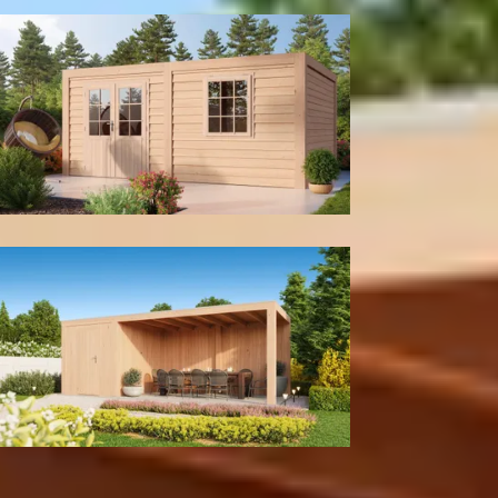
Met achter- en zijwand
Tuinhuis
Met berging
Kleur