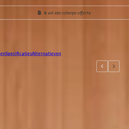
Ik wil een scherpe offerte
len
Specificaties
Alternatieven
5
6
7
jsten. Via 'details' vind je meer informatie over het