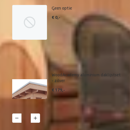
Geen optie
€ 0,-
WoodAcademy aluminium daklijstset
- zilver
€ 179,-
1
Details