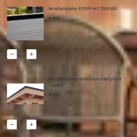
Woodacademy EPDM set 700x300
€ 459,-
1
Details
WoodAcademy aluminium daklijstset
- zwart
€ 277,-
1
Details