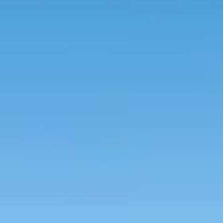
Hulp nodig?
Gebruik onze handige en snelle keuzehulp en vind het perfecte
Start de keuzehulp
WoodAcademy tuinhuis met ov
4.579,-
5.089,-
Incl. BTW
Je bespaart € 510,-
Op voorraad
Vandaag besteld binnen 2-3 weken in huis.
Breedte
500
cm
580
cm
680
cm
780
cm
Diepte