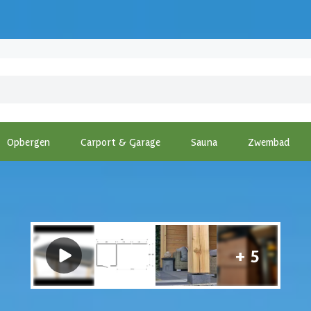
Opbergen
Carport & Garage
Sauna
Zwembad
ng
-
WoodAcademy tuinhuis met overkapping Robijn Excellent 680