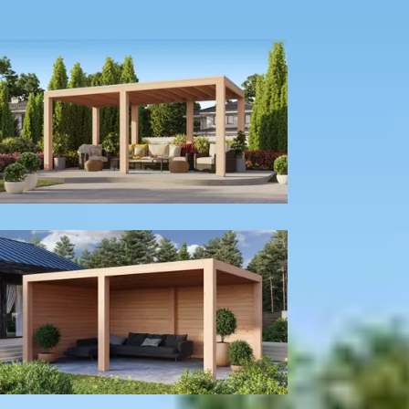
300
cm
400
cm
Model configuratie
Zonder wanden