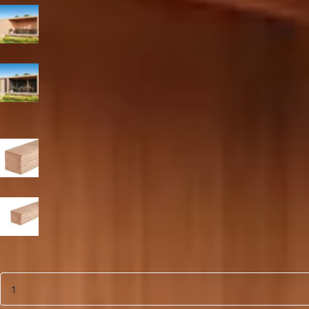
Blank
Zwart
Paaldikte
19x19 cm
15x15 cm
Aantal
1