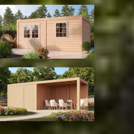
Met achter- en zijwand
Tuinhuis
Met berging
Kleur