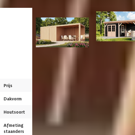
Gespiegeld te monteren
Kleur
Blank
Huidige product
Impregneren mogelijk
Levertijd
2-3 weken
Meerdere maten beschikbaar
Wandkleur
Blank
WoodAcademy Ermi
Veranda
WoodAcademy tuinhuis
Nero Tuinhuis 800
Aantal staanders
8 st
met overkapping Robijn
Excellent
Afmetingen deur
193x78 cm
Azalp artikelcode
22-247-0021-0
Prijs
5.369,-
5.969,-
6.119,-
6.799,-
Framemateriaal
Douglashout
EAN-code
1022247002103
Dakvorm
Plat
Plat
Soort dak
Massief
Houtsoort
Douglashout
Douglashout
Wandtype
Enkelzijdig
Afmeting
19.5 x 19.5 cm
12 x 12 cm
staanders
Breedte binnenmaat
294 cm