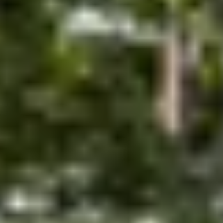
perfecte tuinhuis dat bij jouw situatie past.
Start de keuzehulp
WoodAcademy tuinhuis met
overkapping Robijn Excellent
5.369,-
5.969,-
Incl. BTW
Je bespaart € 600,-
Op voorraad
Vandaag besteld binnen 2-3 weken in huis.
Breedte
500
cm
580
cm
680
cm
780
cm
Diepte