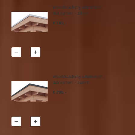
WoodAcademy aluminium
daklijstset - zilver
€ 189,-
1
Details
WoodAcademy aluminium
daklijstset - zwart
€ 296,-
1
Details