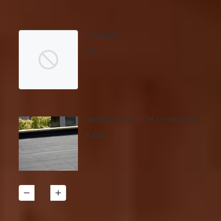
betreffende product.
Geen optie
€ 0,-
Woodacademy EPDM set 800x400
€ 629,-
1
Details