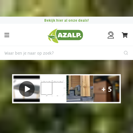
Pak je voordeel tijdens de
Azalp Mega Zomer Weken
!
Bekijk hier al onze deals!
Waar ben je naar op zoek?
Tuinhuis met overkapping
€ 600 korting t/m 31 augustus
Hulp nodig?
Gebruik onze handige en snelle keuzehulp en vind het