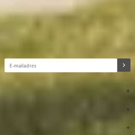
Binnen 1 werkdag antwoord
Soort isolatie
Geen isolatie
Schrijf je in voor onze nieuwsbrief
Maak van je tuin een droomtuin! Ontvang exclusieve
aanbiedingen en blijf als eerste op de hoogte van ons
assortiment!
Bestelling
Azalp
Klantenservice