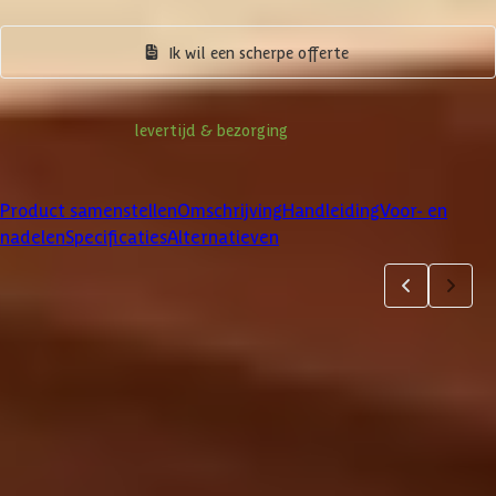
Product samenstellen
Ik wil een scherpe offerte
Informatie over
levertijd & bezorging
Klanten beoordelen ons met een
4/5
Product samenstellen
Omschrijving
Handleiding
Voor- en
nadelen
Specificaties
Alternatieven
Product samenstellen
1
2
3
4
5
6
7
Dakbedekking
Maak je bestelling compleet met de bijpassende EPDM set en
daklijsten. Via 'details' vind je meer informatie over het