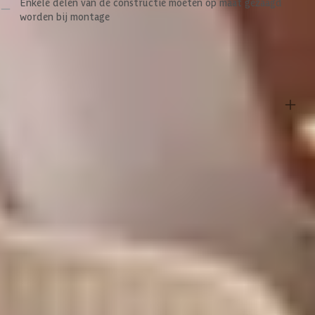
Enkele delen van de constructie moeten op maat gezaagd
dus! De roze tint kan in de loop van de jaren wel vervagen of
worden bij montage
vergrijzen vanwege weerinvloeden, maar dit kun je tegengaan door
het hout te behandelen met een beits. Als je het hout iedere vijf jaar
bijhoudt met beitsen, behoud je de originele kleur en verleng je ook
Specificaties
nog eens de levensduur van je constructie. Een ander kenmerk van
Douglashout is dat het kan gaan scheuren. Scheuren kunnen
ontstaan wanneer de temperaturen dalen en stijgen, omdat hout
krimpt bij warm weer en uit zet bij vochtig weer. Maar maak je geen
Belangrijke specificaties
zorgen, deze houteigenschappen doen echter niets af aan de
kwaliteit van het hout.
Merk
WoodAcademy
Belangrijk om te weten:
Breedte
780 cm
- De wanden die in het pakket worden meegeleverd zijn standaard
enkelzijdig. Wil je dubbelzijdige wanden dan kun je extra wanden
Lengte
400 cm
bestellen bij ‘Product zelf samenstellen’.
- De getoonde foto’s bij artikelen zijn sfeerimpressies.
- De deur wordt met een zwart deurklink geleverd. Dit wijkt af van
Hoogte
250 cm
sommige beelden bij de producten.
Oppervlakte
31 m2