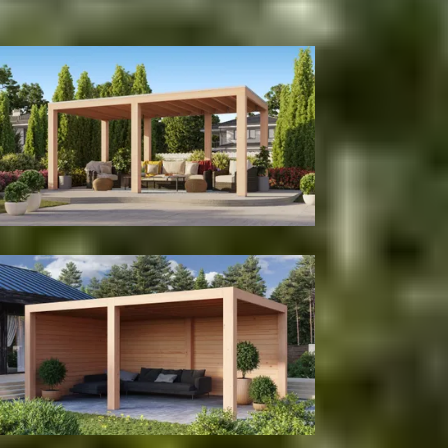
300
cm
400
cm
Model configuratie
Zonder wanden