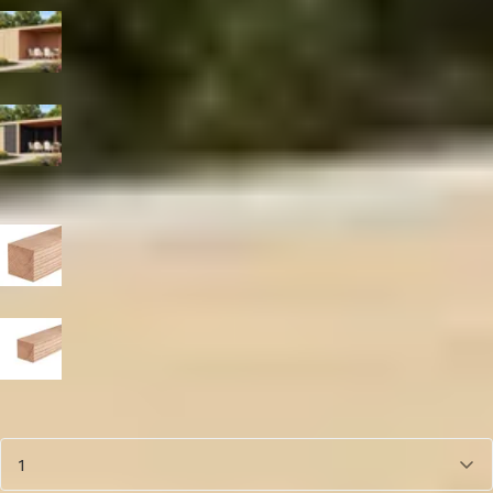
Blank
Zwart
Paaldikte
19x19 cm
15x15 cm
Aantal
1