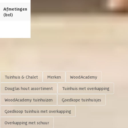
Afmetingen
780 x 400 cm
770 x 390 cm
Diepte binnenmaat
395 cm
(bxl)
Dakoppervlakte
31 m2
Bekijk dit pro
Houtbehandeling frame
Onbehandeld
Materiaal wanden
Douglashout
Shop meer
Glaswand
Tuinhuis & Chalet
Merken
WoodAcademy
Afwerking
Geschaafd
Douglas hout assortiment
Tuinhuis met overkapping
WoodAcademy tuinhuizen
Goedkope tuinhuisjes
Zijwandhoogte
220 cm
Goedkoop tuinhuis met overkapping
Glaswand
Geen
Overkapping met schuur