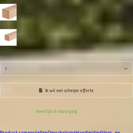
Paaldikte
19x19 cm
15x15 cm
Aantal
1
Product samenstellen
Ik wil een scherpe offerte
Informatie over
levertijd & bezorging
Klanten beoordelen ons met een
4/5
Product samenstellen
Omschrijving
Handleiding
Voor- en