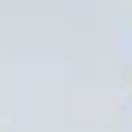
perfecte tuinhuis dat bij jouw situatie past.
Start de keuzehulp
WoodAcademy tuinhuis met
overkapping Nefriet
Excellent nero
5.043,-
5.864,-
Incl. BTW
Je bespaart € 821,-
Op voorraad
Vandaag besteld binnen 2-3 weken in huis.
Breedte