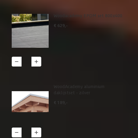
Woodacademy EPDM set 800x400
€ 629,-
1
Details
WoodAcademy aluminium
daklijstset - zilver
€ 189,-
1
Details