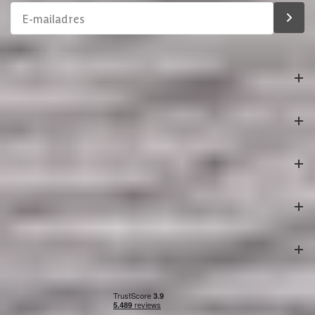
Materiaal dak
Hout
Afmetingen deur kozijn
201.8x91.5 cm
Soort isolatie
Geen isolatie
Bestelling
Azalp
Klantenservice
Veilig betalen
Onze partners