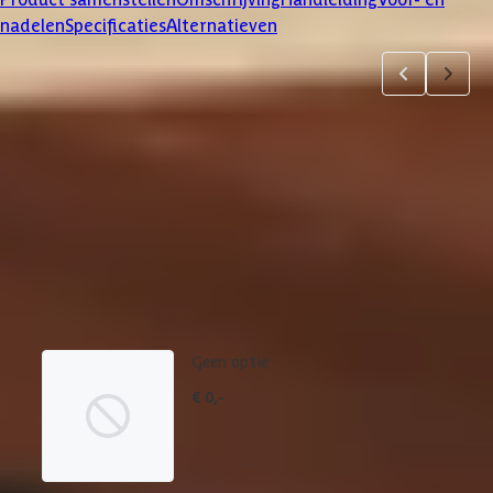
nadelen
Specificaties
Alternatieven
Product samenstellen
1
2
3
4
5
6
7
Dakbedekking
Maak je bestelling compleet met de bijpassende EPDM set en
daklijsten. Via 'details' vind je meer informatie over het
betreffende product.
Geen optie
€ 0,-