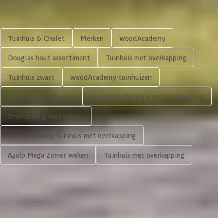
Houtbehandeling frame
Onbehandeld
Shop meer
Kleur frame
Blank
Tuinhuis & Chalet
Merken
WoodAcademy
Materiaal wanden
Vurenhout
Douglas hout assortiment
Tuinhuis met overkapping
Tuinhuis zwart
WoodAcademy tuinhuizen
Houtbehandeling wanden
Geverfd
Goedkope tuinhuisjes
Goedkoop tuinhuis met overkapping
Glaswand
Overkapping met schuur
Afmeting dikte ringbalk
45x195 mm
WoodAcademy tuinhuis met overkapping
Azalp Mega Zomer Weken
Tuinhuis met overkapping
Afmeting dikte tussenbalk
45x195 mm
5.142,-
Afwerking
Geschaafd
Volgende
In winkelwagen
Framekleur
Blank
4,65/5
bij TrustedShops