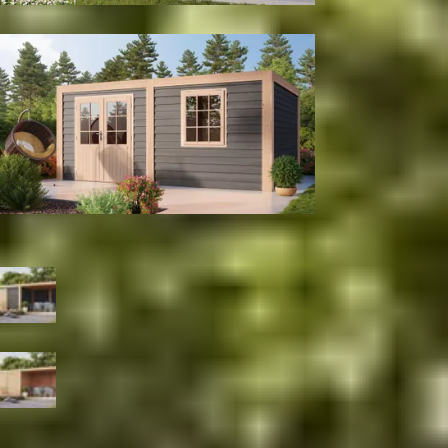
Wanden en glaspui
Tuinhuis
Kleur
Zwart
Blank