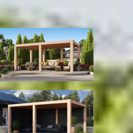
500
cm
580
cm
680
cm
780
cm
980
cm
1180
cm
Diepte
300
cm
400
cm
Model configuratie
Zonder wanden