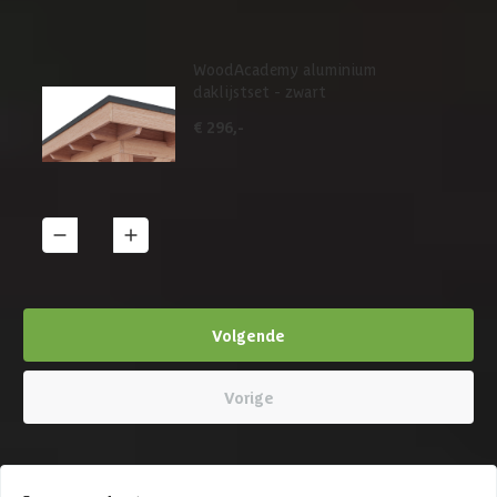
WoodAcademy aluminium
daklijstset - zwart
€ 296,-
1
Details
Volgende
Vorige