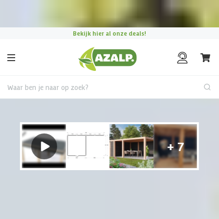
Pak je voordeel tijdens de
Azalp Mega Zomer Weken
!
Bekijk hier al onze deals!
Waar ben je naar op zoek?
Tuinhuis met overkapping
€ 821 korting t/m 31 augustus
Hulp nodig?
Gebruik onze handige en snelle keuzehulp en vind het