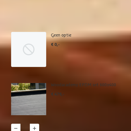
Maak je bestelling compleet met de bijpassende EPDM set en
daklijsten. Via 'details' vind je meer informatie over het
betreffende product.
Geen optie
€ 0,-
Woodacademy EPDM set 600x400
€ 479,-
1
Details