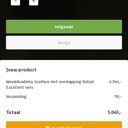
1
Details
Volgende
Vorige
Jouw product
WoodAcademy tuinhuis met overkapping Robijn
4.944,-
Excellent nero
Verzending
99,-
Totaal
5.043,-
In winkelwagen