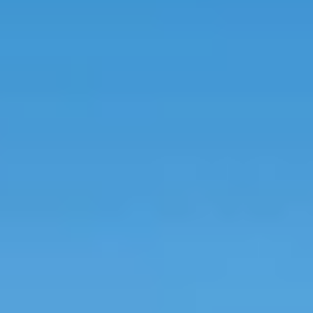
perfecte tuinhuis dat bij jouw situatie past.
Start de keuzehulp
WoodAcademy tuinhuis met
overkapping Robijn Excellent
nero
4.944,-
5.494,-
Incl. BTW
Je bespaart € 550,-
Op voorraad
Vandaag besteld binnen 2-3 weken in huis.
Breedte