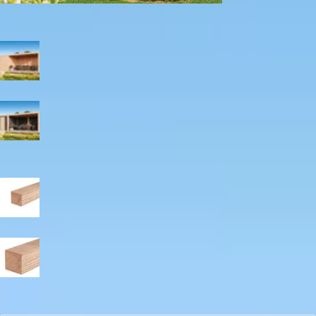
Met berging
Kleur
Blank
Zwart
Paaldikte
15x15 cm
19x19 cm
Aantal