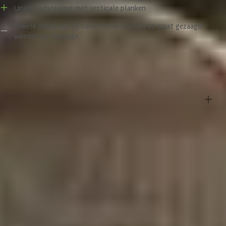
van Douglashout. Deze houtsoort heeft van nature een roze tint en
Unieke uitstraling met verticale planken
gaat onbehandeld circa 15 jaar mee. Een erg duurzame houtsoort
Enkele delen van de constructie moeten op maat gezaagd
dus! De roze tint kan in de loop van de jaren wel vervagen of
worden bij montage
vergrijzen vanwege weerinvloeden, maar dit kun je tegengaan door
het hout te behandelen met een beits. Als je het hout iedere vijf jaar
bijhoudt met beitsen, behoud je de originele kleur en verleng je ook
Specificaties
nog eens de levensduur van je constructie. Een ander kenmerk van
Douglashout is dat het kan gaan scheuren. Scheuren kunnen
ontstaan wanneer de temperaturen dalen en stijgen, omdat hout
krimpt bij warm weer en uit zet bij vochtig weer. Maar maak je geen
Belangrijke specificaties
zorgen, deze houteigenschappen doen echter niets af aan de
kwaliteit van het hout.
Merk
WoodAcademy
Belangrijk om te weten:
Breedte
580 cm
- De wanden die in het pakket worden meegeleverd zijn standaard
enkelzijdig. Wil je dubbelzijdige wanden dan kun je extra wanden
Lengte
400 cm
bestellen bij ‘Product zelf samenstellen’.
- De getoonde foto’s bij artikelen zijn sfeerimpressies.
- De deur wordt met een zwart deurklink geleverd. Dit wijkt af van
Hoogte
250 cm
sommige beelden bij de producten.