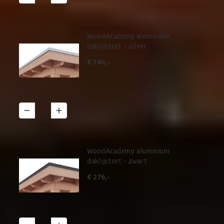
WoodAcademy aluminium
daklijstset - zilver
€ 184,-
1
Details
WoodAcademy aluminium
daklijstset - zwart
€ 276,-