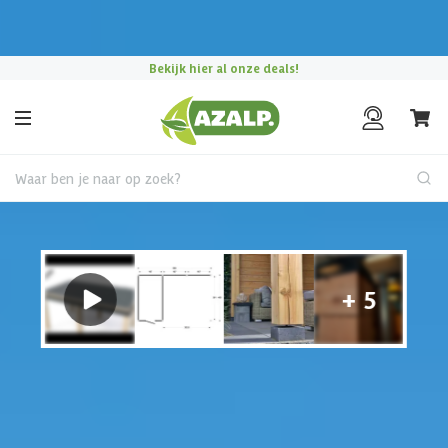
Pak je voordeel tijdens de
Azalp Mega Zomer Weken
!
Gratis verzending
boven de € 75,-
Waar ben je naar op zoek?
Tuinhuis met overkapping
€ 550 korting t/m 31 augustus
Hulp nodig?
Gebruik onze handige en snelle keuzehulp en vind het