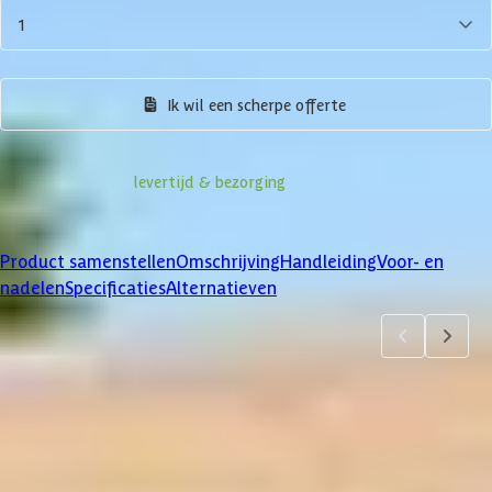
1
Product samenstellen
Ik wil een scherpe offerte
Informatie over
levertijd & bezorging
Klanten beoordelen ons met een
4/5
Product samenstellen
Omschrijving
Handleiding
Voor- en
nadelen
Specificaties
Alternatieven
Product samenstellen
1
2
3
4
5
6
7
Dakbedekking