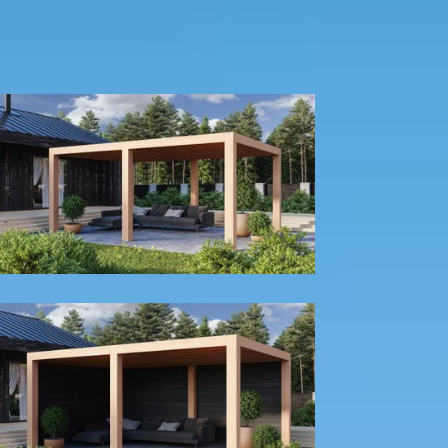
500
cm
580
cm
680
cm
780
cm
Diepte
300
cm
400
cm
Model configuratie
Zonder wanden