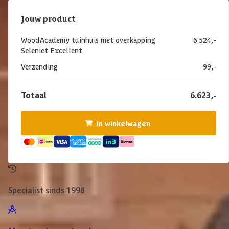
Jouw product
WoodAcademy tuinhuis met overkapping
6.524,-
Seleniet Excellent
Verzending
99,-
Totaal
6.623,-
In winkelwagen
Specialist sinds 1998