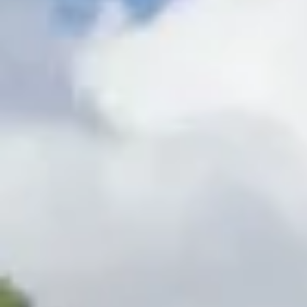
Hulp nodig?
Gebruik onze handige en snelle keuzehulp en vind het perfecte
Start de keuzehulp
WoodAcademy tuinhuis met ov
6.524,-
7.249,-
Incl. BTW
Je bespaart € 725,-
Op voorraad
Vandaag besteld binnen 2-3 weken in huis.
Breedte
500
cm
580
cm
680
cm
780
cm
Diepte