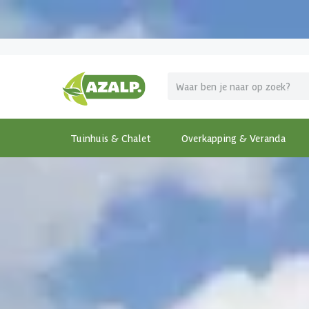
Pak je voordeel tijdens de
Azalp Mega Zomer Weken
!
Tuinhuis & Chalet
Overkapping & Veranda
Terug
Home
-
Tuinhuis & Chalet
-
Tuinhuis met overkappi
€ 725 korting t/m 31 augustus