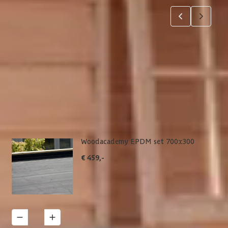
5
6
7
jsten. Via 'details' vind je meer informatie over het
Woodacademy EPDM set 700x300
€ 459,-
1
Details