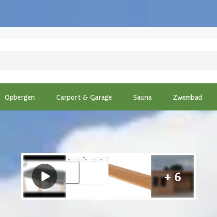
Opbergen
Carport & Garage
Sauna
Zwembad
ng
-
WoodAcademy tuinhuis met overkapping Seleniet Excellent 6