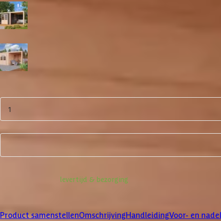
Zwart
Blank
Aantal
1
Product samenstellen
Informatie over
levertijd & bezorging
Klanten beoordelen ons met een
4/5
Product samenstellen
Omschrijving
Handleiding
Voor- en nade