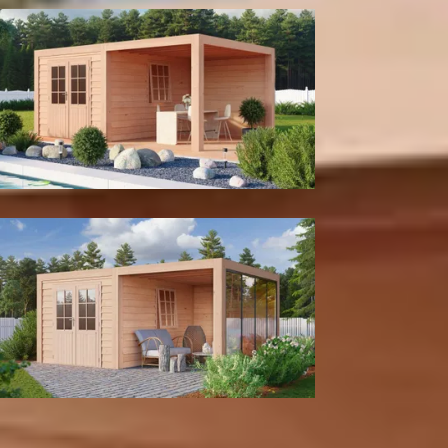
Met berging
Met berging en glaswand
Kleur