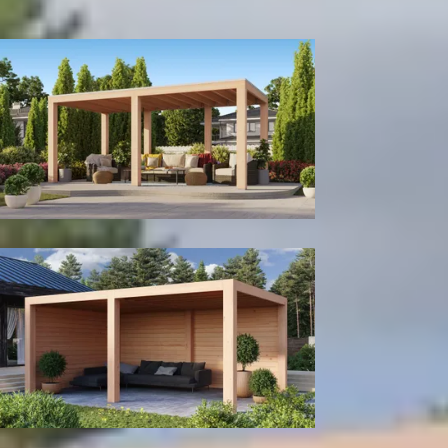
300
cm
400
cm
Model configuratie
Zonder wanden
Met achter- en zijwand