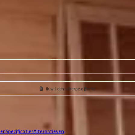
Ik wil een scherpe offerte
len
Specificaties
Alternatieven