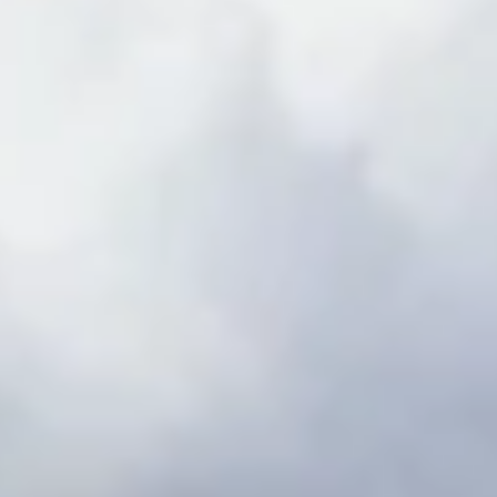
 tuinhuis dat bij jouw situatie past.
erkapping Seleniet Excellen