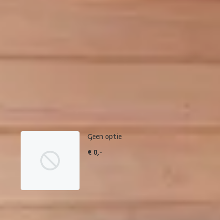
Product samenstellen
1
2
3
4
Dakbedekking
Maak je bestelling compleet met de bijpassende EPDM set en dakli
betreffende product.
Geen optie
€ 0,-