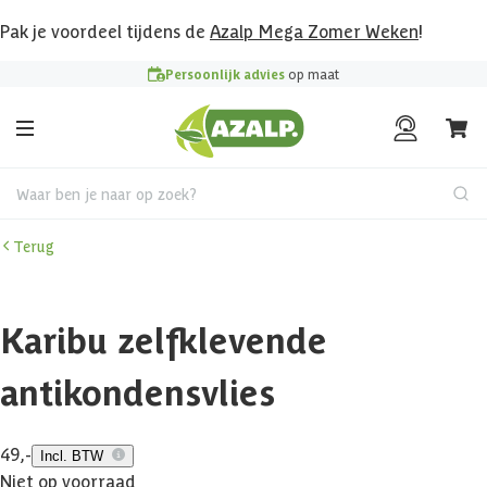
Pak je voordeel tijdens de
Azalp Mega Zomer Weken
!
Persoonlijk advies
op maat
Waar ben je naar op zoek?
Terug
Karibu zelfklevende
antikondensvlies
49,-
Incl. BTW
Niet op voorraad