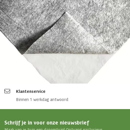
EAN-code
4010090992594
4,65/5
bij TrustedShops
Luxe assortiment
tegen scherpe prijzen
Maatwerk:
We maken het betaalbaar.
076 - 80 801 24
Direct antwoord
Chat met ons
Stel direct je vraag
Klantenservice
Binnen 1 werkdag antwoord
Schrijf je in voor onze nieuwsbrief
Maak van je tuin een droomtuin! Ontvang exclusieve