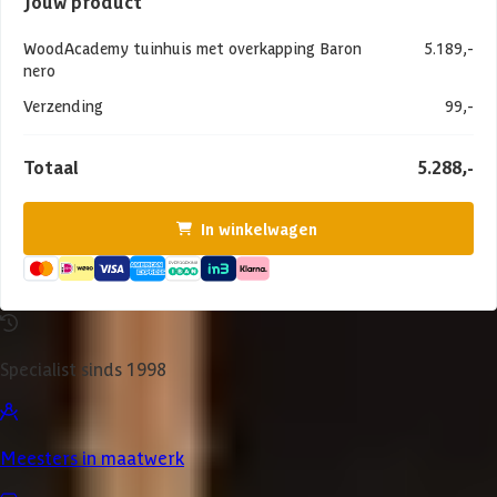
Jouw product
WoodAcademy tuinhuis met overkapping Baron
5.189,-
nero
Verzending
99,-
Totaal
5.288,-
In winkelwagen
Specialist sinds 1998
Meesters in maatwerk