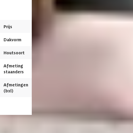
met overkapping Baron
nero
Meerdere maten beschikbaar
Azalp artikelcode
20-247-0357-0
Prijs
5.189,-
5.764,-
6.119,-
6.799,-
Veranda
EAN-code
1002191851354
Dakvorm
Plat
Plat
Afmetingen deur
193x78 cm
Houtsoort
Douglashout
Douglashout
Framemateriaal
Douglashout
Afmeting
12 x 12 cm
12 x 12 cm
staanders
Glassoort
Enkel glas
Afmetingen
800 x 390 cm
770 x 390 cm
Soort dak
Massief
(bxl)
Wandtype
Enkelzijdig
Bekijk dit pro
Breedte binnenmaat
367.4 cm