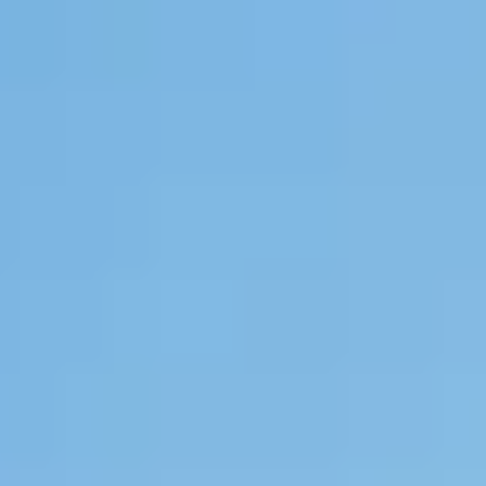
perfecte tuinhuis dat bij jouw situatie past.
Start de keuzehulp
WoodAcademy tuinhuis met
overkapping Baron nero
5.189,-
5.764,-
Incl. BTW
Je bespaart € 575,-
Op voorraad
Vandaag besteld binnen 2-3 weken in huis.
Breedte
500
cm
580
cm
680
cm
800
cm
Diepte