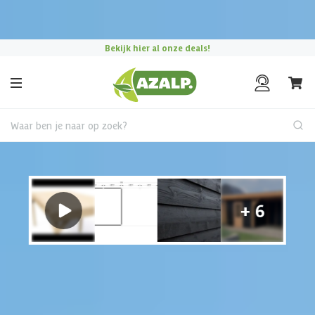
Pak je voordeel tijdens de
Azalp Mega Zomer Weken
!
Bekijk hier al onze deals!
Waar ben je naar op zoek?
Tuinhuis met overkapping
€ 575 korting t/m 31 augustus
Hulp nodig?
Gebruik onze handige en snelle keuzehulp en vind het