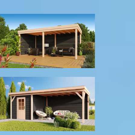
300
cm
400
cm
Model configuratie
Met achter- en zijwand