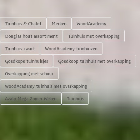
Diepte binnenmaat
367 cm
Shop meer
Aantal deuren
1 st
Tuinhuis & Chalet
Merken
WoodAcademy
Houtbehandeling frame
Onbehandeld
Douglas hout assortiment
Tuinhuis met overkapping
Tuinhuis zwart
WoodAcademy tuinhuizen
Kleur frame
Blank
Goedkope tuinhuisjes
Goedkoop tuinhuis met overkapping
Materiaal wanden
Vurenhout
Overkapping met schuur
Houtbehandeling wanden
Geverfd
WoodAcademy tuinhuis met overkapping
Azalp Mega Zomer Weken
Tuinhuis
Glaswand
5.288,-
Afmeting dikte ringbalk
50x500 mm
Volgende
In winkelwagen
Afmeting dikte tussenbalk
50x500 mm
4,65/5
bij TrustedShops