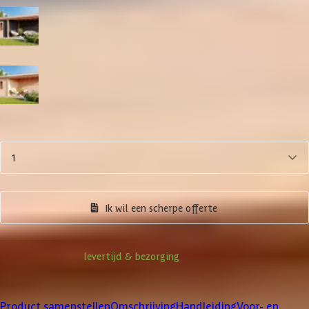
Zwart
Blank
Aantal
1
Product samenstellen
Ik wil een scherpe offerte
Informatie over
levertijd & bezorging
Klanten beoordelen ons met een
4/5
Product samenstellen
Omschrijving
Handleiding
Voor- en