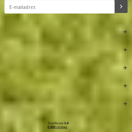
Oppervlakte berging
14 m2
Afmetingen (bxl)
800 x 390 cm
Bestelling
Materiaal dak
Hout
Azalp
Afmetingen deur kozijn
201.8x91.5 cm
Klantenservice
Veilig betalen
Onze partners