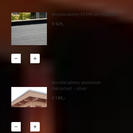
Woodacademy EPDM set 800x400
€ 629,-
1
Details
WoodAcademy aluminium
daklijstset - zilver
€ 189,-
1
Details