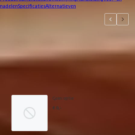
nadelen
Specificaties
Alternatieven
Product samenstellen
1
2
3
4
5
6
7
Dakbedekking
Maak je bestelling compleet met de bijpassende EPDM set en
daklijsten. Via 'details' vind je meer informatie over het
betreffende product.
Geen optie
€ 0,-