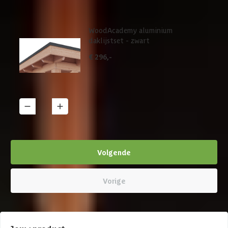
WoodAcademy aluminium
daklijstset - zwart
€ 296,-
1
Details
Volgende
Vorige