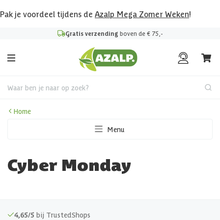
Pak je voordeel tijdens de
Azalp Mega Zomer Weken
!
Gratis verzending
boven de € 75,-
Waar ben je naar op zoek?
Home
Menu
Cyber Monday
4,65/5
bij TrustedShops