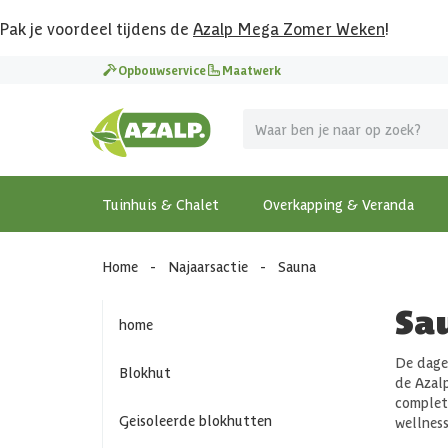
Pak je voordeel tijdens de
Azalp Mega Zomer Weken
!
Opbouwservice
Maatwerk
Tuinhuis & Chalet
Overkapping & Veranda
Home
-
Najaarsactie
-
Sauna
Sa
home
De dage
Blokhut
de Azalp
complete
Geisoleerde blokhutten
wellness