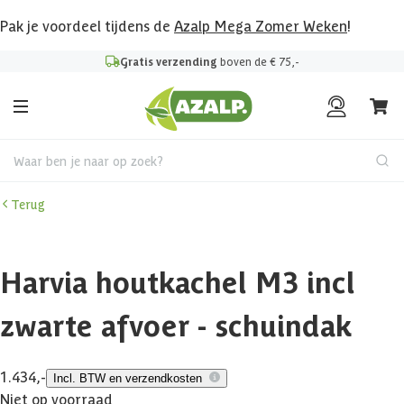
Pak je voordeel tijdens de
Azalp Mega Zomer Weken
!
Gratis verzending
boven de € 75,-
Waar ben je naar op zoek?
Terug
Harvia houtkachel M3 incl
zwarte afvoer - schuindak
1.434,-
Incl. BTW en verzendkosten
Niet op voorraad