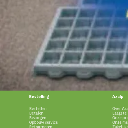
Schrijf je in voor onze nieuwsbrief
Maak van je tuin een droomtuin! Ontvang exclusieve 
blijf als eerste op de hoogte van ons assortiment!
Bestelling
Azalp
Bestellen
Over Az
Betalen
Laagste 
Bezorgen
Onze pr
Opbouw service
Onze me
Retourneren
Zakelijk