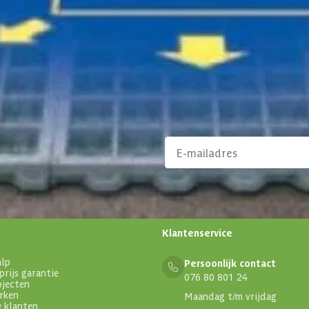
Klantenservice
Binnen 1 werkdag antwoo
aanbiedingen en
Klantenservice
alp
Persoonlijk contact
prijs garantie
076 80 801 24
ojecten
rken
Maandag t/m vrijdag
e klanten