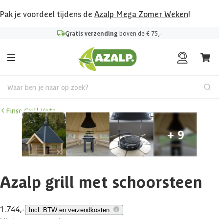
Pak je voordeel tijdens de
Azalp Mega Zomer Weken
!
Gratis verzending
boven de € 75,-
Waar ben je naar op zoek?
Finse Grill Kota
Azalp grill met schoorsteen
1.744,-
Incl. BTW en verzendkosten