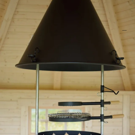
Specificaties
Belangrijke specificaties
Merk
Azalp
Levertijd
Out of stock
Azalp artikelcode
10-122-0103-0
EAN-code
1007046974103
4,65/5
bij TrustedShops
Luxe assortiment
tegen scherpe prijzen
Maatwerk:
We maken het betaalbaar.