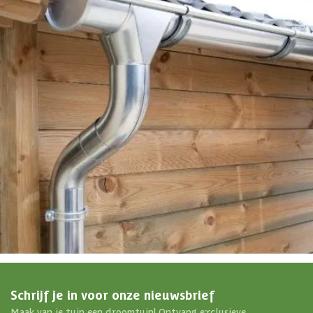
EAN-code
8720250614105
4,65/5
bij TrustedShops
Luxe assortiment
tegen scherpe prijzen
Maatwerk:
We maken het betaalbaar.
076 - 80 801 24
Direct antwoord
Chat met ons
Stel direct je vraag
Klantenservice
Binnen 1 werkdag antwoord
Schrijf je in voor onze nieuwsbrief
Maak van je tuin een droomtuin! Ontvang exclusieve