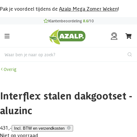
Pak je voordeel tijdens de
Azalp Mega Zomer Weken
!
Klantenbeoordeling
8.6
/10
Waar ben je naar op zoek?
Overig
Interflex stalen dakgootset -
aluzinc
431,-
Incl. BTW en verzendkosten
Niet op voorraad