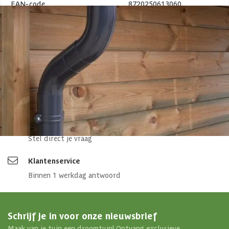
EAN-code
8720250613060
4,65/5
bij TrustedShops
Luxe assortiment
tegen scherpe prijzen
Maatwerk:
We maken het betaalbaar.
076 - 80 801 24
Direct antwoord
Chat met ons
Stel direct je vraag
Klantenservice
Binnen 1 werkdag antwoord
Schrijf je in voor onze nieuwsbrief
Maak van je tuin een droomtuin! Ontvang exclusieve