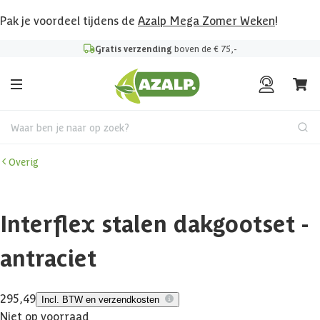
Pak je voordeel tijdens de
Azalp Mega Zomer Weken
!
Gratis verzending
boven de € 75,-
Waar ben je naar op zoek?
Overig
Interflex stalen dakgootset -
antraciet
295,49
Incl. BTW en verzendkosten
Niet op voorraad