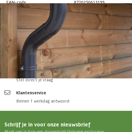
EAN-code
8720250613199
4,65/5
bij TrustedShops
Luxe assortiment
tegen scherpe prijzen
Maatwerk:
We maken het betaalbaar.
076 - 80 801 24
Direct antwoord
Chat met ons
Stel direct je vraag
Klantenservice
Binnen 1 werkdag antwoord
Schrijf je in voor onze nieuwsbrief
Maak van je tuin een droomtuin! Ontvang exclusieve