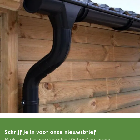
EAN-code
8720250506200
4,65/5
bij TrustedShops
Luxe assortiment
tegen scherpe prijzen
Maatwerk:
We maken het betaalbaar.
076 - 80 801 24
Direct antwoord
Chat met ons
Stel direct je vraag
Klantenservice
Binnen 1 werkdag antwoord
Schrijf je in voor onze nieuwsbrief
Maak van je tuin een droomtuin! Ontvang exclusieve