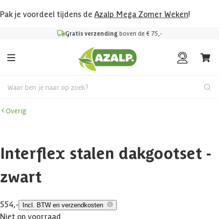
Pak je voordeel tijdens de
Azalp Mega Zomer Weken
!
Gratis verzending
boven de € 75,-
Waar ben je naar op zoek?
Overig
Interflex stalen dakgootset -
zwart
554,-
Incl. BTW en verzendkosten
Niet op voorraad