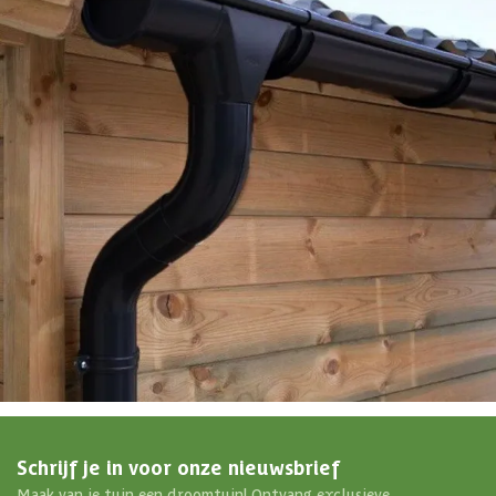
EAN-code
8720250506730
4,65/5
bij TrustedShops
Luxe assortiment
tegen scherpe prijzen
Maatwerk:
We maken het betaalbaar.
076 - 80 801 24
Direct antwoord
Chat met ons
Stel direct je vraag
Klantenservice
Binnen 1 werkdag antwoord
Schrijf je in voor onze nieuwsbrief
Maak van je tuin een droomtuin! Ontvang exclusieve