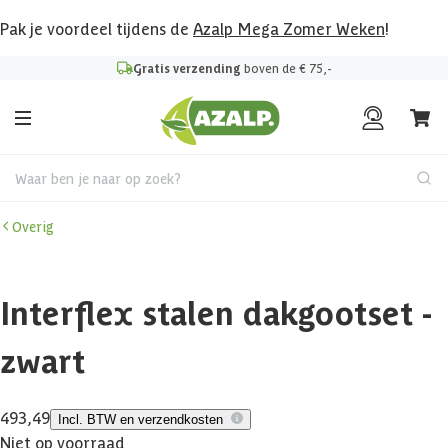
Pak je voordeel tijdens de
Azalp Mega Zomer Weken
!
Gratis verzending
boven de € 75,-
Waar ben je naar op zoek?
Overig
Interflex stalen dakgootset -
zwart
493,49
Incl. BTW en verzendkosten
Niet op voorraad