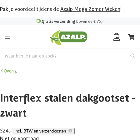
Pak je voordeel tijdens de
Azalp Mega Zomer Weken
!
Gratis verzending
boven de € 75,-
Waar ben je naar op zoek?
Overig
Interflex stalen dakgootset -
zwart
524,-
Incl. BTW en verzendkosten
Niet op voorraad