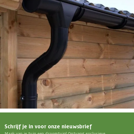
EAN-code
8720250506750
4,65/5
bij TrustedShops
Luxe assortiment
tegen scherpe prijzen
Maatwerk:
We maken het betaalbaar.
076 - 80 801 24
Direct antwoord
Chat met ons
Stel direct je vraag
Klantenservice
Binnen 1 werkdag antwoord
Schrijf je in voor onze nieuwsbrief
Maak van je tuin een droomtuin! Ontvang exclusieve