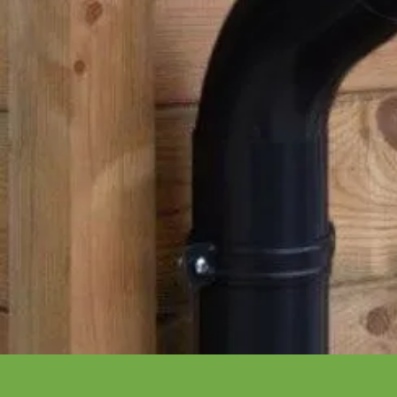
Schrijf je in voor onze nieuwsbrief
Maak van je tuin een droomtuin! Ontvang exclusieve 
blijf als eerste op de hoogte van ons assortiment!
Bestelling
Azalp
Bestellen
Over Az
Betalen
Laagste 
Bezorgen
Onze pr
Opbouw service
Onze me
Retourneren
Zakelijk
Wijzigen of annuleren
Levertijd