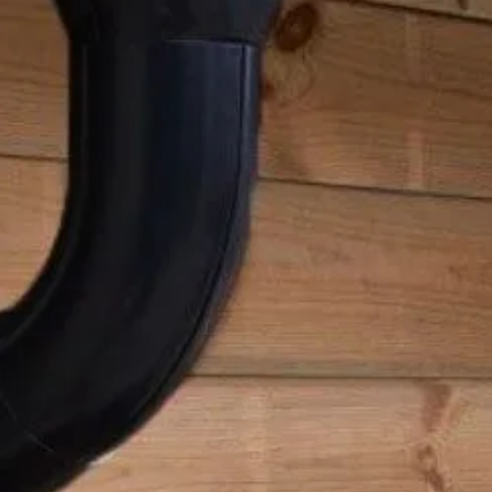
8720250506880
scherpe prijzen
Maatwerk:
We maken het betaalbaar.
076 - 80 801 24
Direct antwoord
Klantenservice
Binnen 1 werkdag antwoo