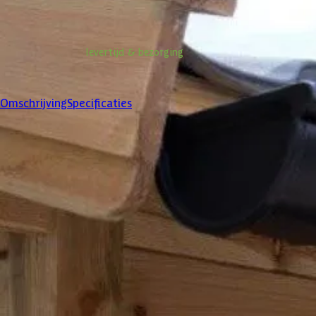
Niet op voorraad
Informatie over
levertijd & bezorging
Klanten beoordelen ons met een
4/5
Omschrijving
Specificaties
Specificaties
Belangrijke specificaties
Merk
Levertijd
Azalp artikelcode