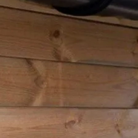
Chat met ons
Stel direct je vraag
rd