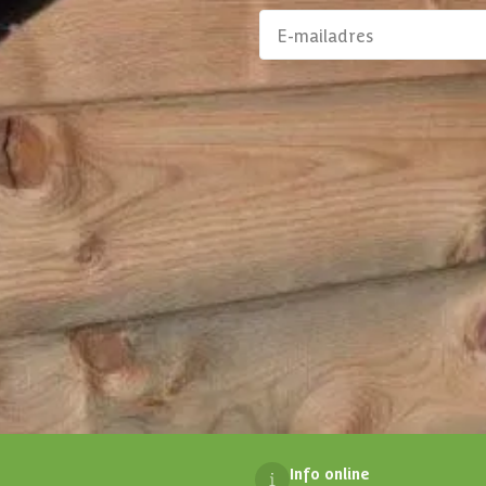
aanbiedingen en
Klantenservice
alp
Persoonlijk contact
prijs garantie
076 80 801 24
ojecten
rken
Maandag t/m vrijdag
e klanten
10:00 - 12:00 en 13:00 - 16:
Uitgezonderd feestdagen
Mail ons
klantenservice@azalp.nl
Info online