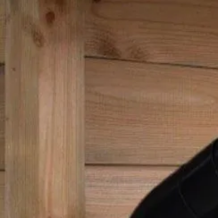
EAN-code
4,65/5
bij TrustedShops
Luxe assortiment
tegen 