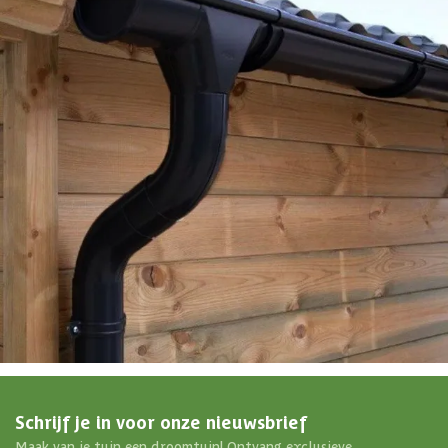
EAN-code
8720250506890
4,65/5
bij TrustedShops
Luxe assortiment
tegen scherpe prijzen
Maatwerk:
We maken het betaalbaar.
076 - 80 801 24
Direct antwoord
Chat met ons
Stel direct je vraag
Klantenservice
Binnen 1 werkdag antwoord
Schrijf je in voor onze nieuwsbrief
Maak van je tuin een droomtuin! Ontvang exclusieve