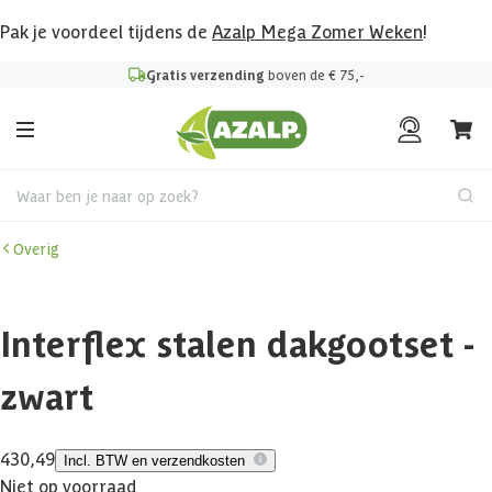
Pak je voordeel tijdens de
Azalp Mega Zomer Weken
!
Gratis verzending
boven de € 75,-
Waar ben je naar op zoek?
Overig
Interflex stalen dakgootset -
zwart
430,49
Incl. BTW en verzendkosten
Niet op voorraad