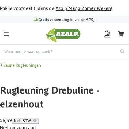
Pak je voordeel tijdens de
Azalp Mega Zomer Weken
!
Gratis verzending
boven de € 75,-
Waar ben je naar op zoek?
Sauna Rugleuningen
Rugleuning Drebuline -
elzenhout
56,49
Incl. BTW
Niet op voorraad