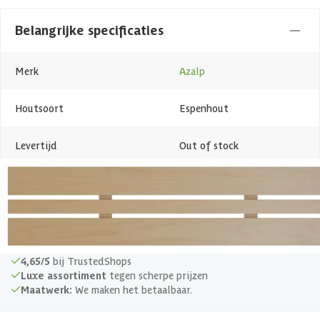
Belangrijke specificaties
Merk
Azalp
Houtsoort
Espenhout
Levertijd
Out of stock
Azalp artikelcode
09-067-0303-0
EAN-code
1039291003840
4,65/5
bij TrustedShops
Luxe assortiment
tegen scherpe prijzen
Maatwerk:
We maken het betaalbaar.