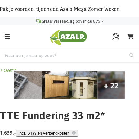
Pak je voordeel tijdens de
Azalp Mega Zomer Weken
!
Gratis verzending
boven de € 75,-
Waar ben je naar op zoek?
Overig
TTE Fundering 33 m2*
1.639,-
Incl. BTW en verzendkosten