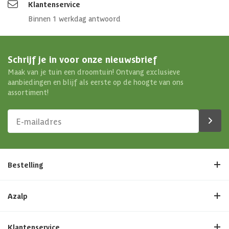
De hoeveelheid TTE-MultiDrain Plus roosters in dit pakket is
Klantenservice
voldoende om als fundering voor deze blokhut, buitensauna of
Binnen 1 werkdag antwoord
garage te dienen. Indien u extra roosters wenst te bestellen voor
HIER
onder uw terras of oprit kunt u die
bestellen.
Schrijf je in voor onze nieuwsbrief
Maak van je tuin een droomtuin! Ontvang exclusieve
aanbiedingen en blijf als eerste op de hoogte van ons
assortiment!
Bestelling
Azalp
Klantenservice