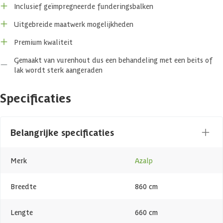
het hele gezin in een houten chalet wilt gaan wonen, of een
Inclusief geïmpregneerde funderingsbalken
vakantiewoning wilt wegzetten, bij Azalp heeft u alle keus.
Uitgebreide maatwerk mogelijkheden
Een houten chalet heeft van nature de eigenschap om overtollig
Premium kwaliteit
vocht in de lucht op te nemen en weer los te laten op het moment
dat de luchtvochtigheid afneemt. Ook heeft hout de eigenschap
Gemaakt van vurenhout dus een behandeling met een beits of
warmte goed vast te houden en weer los te laten op het moment dat
lak wordt sterk aangeraden
dit nodig is. Zo ontstaat er een zeer aantrekkelijk leefklimaat in
combinatie met een zeer rustgevende uitstraling.
Specificaties
INCLUSIEF: geïmpregneerde funderingsbalken voor onder de
wanden
*
De ramen betreffen draai/kiep vensters
Belangrijke specificaties
Houtsoort: Scandinavisch kwaliteitsvuren voorzien van du
**Uitgebreide maatwerk mogelijkheden**

Merk
Azalp
Dit model is geheel naar uw wens in model aan te passen.
Breedte
860 cm
Lengte
660 cm