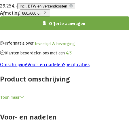
29.254,-
Incl. BTW en verzendkosten
Afmeting
860x660 cm
Offerte aanvragen
Informatie over
levertijd & bezorging
Klanten beoordelen ons met een
4/5
Omschrijving
Voor- en nadelen
Specificaties
Product omschrijving
Een chalet als tuinkantoor, gastenverblijf of (recreatie)woning?
Toon meer
Komt u ruimte tekort of wilt u een plek creëren om te genieten van
uw rust? Met dit chalet kunt u 4 seizoenen genieten van een fijne
Voor- en nadelen
ruimte om in te wonen, werken of recreëren. Er zijn chalets van
allerlei formaten, wanddiktes en hoogtes verkrijgbaar. Of u nu met