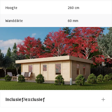
Hoogte
260 cm
Wanddikte
60 mm
Houtbehandeling
Onbehandeld
Dakvorm
Plat
Maatwerk mogelijk
Houtsoort
Vurenhout
Toon alle
Levertijd
Out of stock
Azalp artikelcode
Inclusief/exclusief
EAN-code