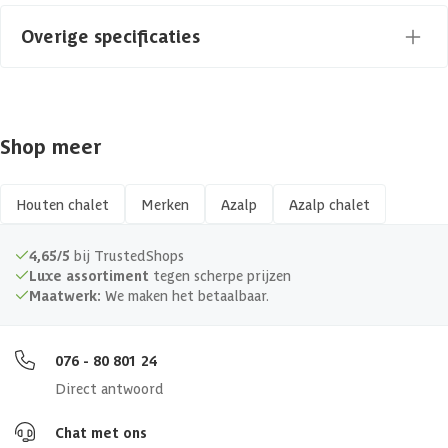
Vloer
Overige specificaties
Materiaal
Hout
Shop meer
Gespiegeld te monteren
Isolatieglas
Houten chalet
Merken
Azalp
Azalp chalet
Soort dak
Massief
4,65/5
bij TrustedShops
Luxe assortiment
tegen scherpe prijzen
Maatwerk:
We maken het betaalbaar.
Afmetingen (bxl)
860 x 660 cm
Materiaal dak
Hout
076 - 80 801 24
Direct antwoord
Soort isolatie
Geen isolatie
Chat met ons