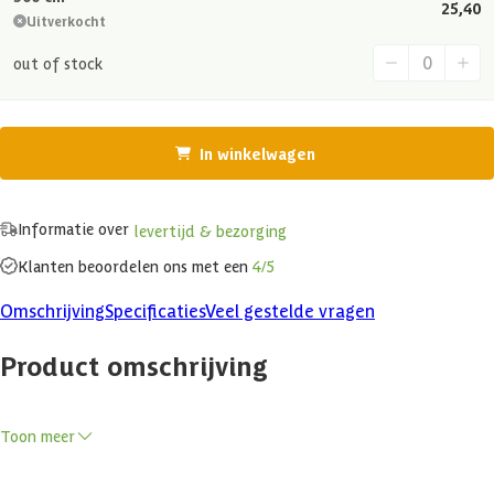
25,40
Uitverkocht
out of stock
In winkelwagen
Informatie over
levertijd & bezorging
Klanten beoordelen ons met een
4/5
Omschrijving
Specificaties
Veel gestelde vragen
Product omschrijving
Toon meer
Azalp Douglas Zweeds Rabat Geschaafd - 500 cm
Ontdek de veelzijdigheid van onze Zweeds rabatplanken van Douglas