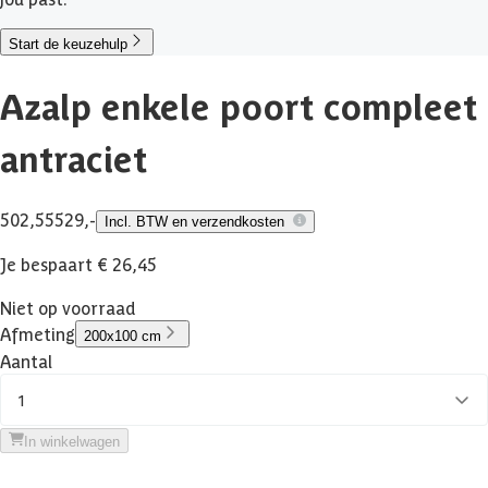
Start de keuzehulp
Azalp enkele poort compleet
antraciet
502,55
529,-
Incl. BTW en verzendkosten
Je bespaart € 26,45
Niet op voorraad
Afmeting
200x100 cm
Aantal
1
In winkelwagen