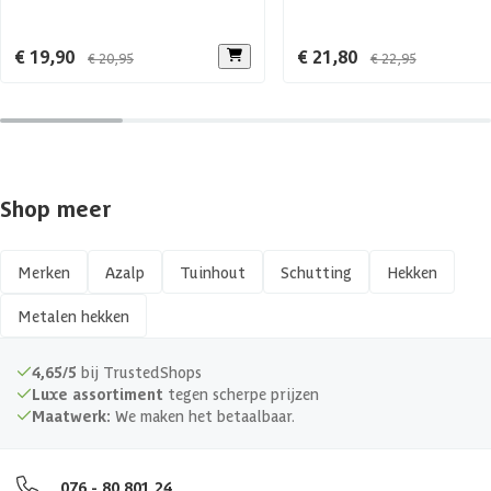
€ 19,90
€ 21,80
€ 20,95
€ 22,95
Shop meer
Merken
Azalp
Tuinhout
Schutting
Hekken
Metalen hekken
4,65/5
bij TrustedShops
Luxe assortiment
tegen scherpe prijzen
Maatwerk:
We maken het betaalbaar.
076 - 80 801 24